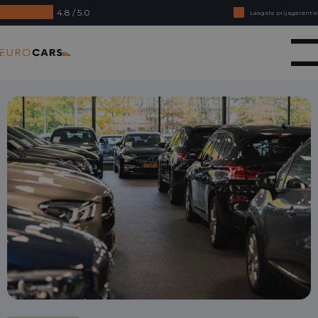
4.8 / 5.0
Laagste prijsgarantie
Online kopen, niet goed geld terug
Eurocars
Financial lease - Soepele acceptatie