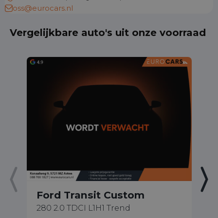
oss@eurocars.nl
Vergelijkbare auto's uit onze voorraad
Ford Transit Custom
F
280 2.0 TDCI L1H1 Trend
1.