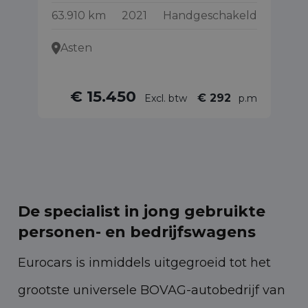
63.910 km
2021
Handgeschakeld
89
Asten
€ 15.450
€ 292
Excl. btw
p.m
De specialist in jong gebruikte
personen- en bedrijfswagens
Eurocars is inmiddels uitgegroeid tot het
grootste universele BOVAG-autobedrijf van