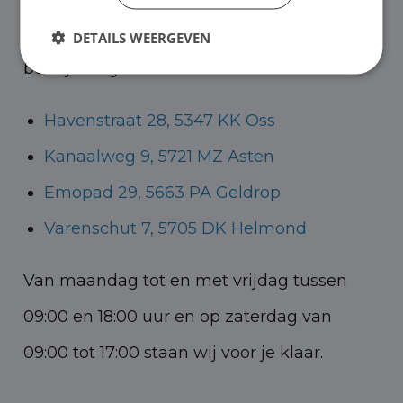
Helmond voor zowel personenauto’s als
DETAILS WEERGEVEN
bedrijfswagens.
Havenstraat 28, 5347 KK Oss
Kanaalweg 9, 5721 MZ Asten
Emopad 29, 5663 PA Geldrop
Varenschut 7, 5705 DK Helmond
Van maandag tot en met vrijdag tussen
09:00 en 18:00 uur en op zaterdag van
09:00 tot 17:00 staan wij voor je klaar.