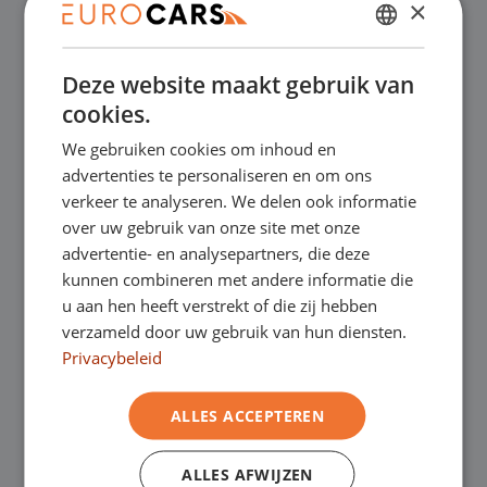
×
✔
Online kopen, niet goed geld terug
DUTCH
Deze website maakt gebruik van
ENGLISH
✔
Financial lease – Soepele acceptatie
cookies.
GERMAN
We gebruiken cookies om inhoud en
FRENCH
✔
Gratis thuisbezorgd bij online aankoop
advertenties te personaliseren en om ons
verkeer te analyseren. We delen ook informatie
over uw gebruik van onze site met onze
advertentie- en analysepartners, die deze
Onze showrooms
kunnen combineren met andere informatie die
u aan hen heeft verstrekt of die zij hebben
Je bent van harte welkom in een van onze
verzameld door uw gebruik van hun diensten.
showrooms om de occasions te bekijken –
Privacybeleid
en natuurlijk voor een lekkere kop koffie!
Je
ALLES ACCEPTEREN
kunt in Asten terecht voor onze
ALLES AFWIJZEN
bedrijfswagens en in Oss, Geldrop en