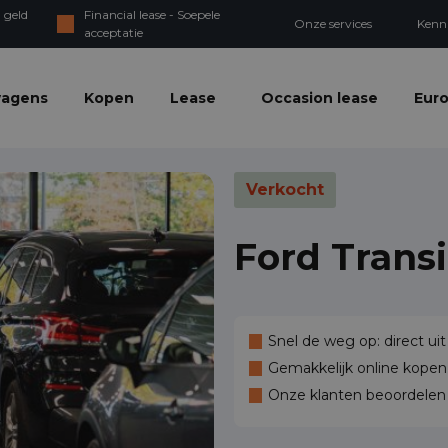
 geld
Financial lease - Soepele
Onze services
Kenn
acceptatie
wagens
Kopen
Lease
Occasion lease
Euro
Verkocht
Ford Trans
Snel de weg op: direct uit
Gemakkelijk online kopen,
Onze klanten beoordele