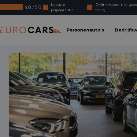
Laagste
Online kopen, niet goed
4.8 / 5.0
prijsgarantie
terug
Eurocars
Personenauto’s
Bedrijfs