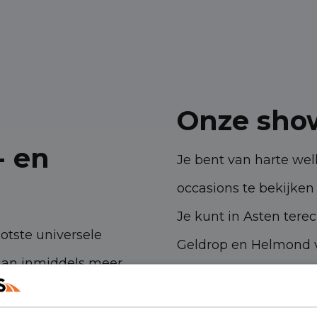
Onze sho
- en
Je bent van harte w
occasions te bekijken 
Je kunt in Asten tere
ootste universele
Geldrop en Helmond v
aan inmiddels meer
bedrijfswagens.
 ambities. Met onze
Havenstraat 28, 53