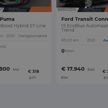
 Puma
Ford Transit Con
oBoost Hybrid ST-Line
1.5 EcoBlue Automaat
Trend
km
2020
Handgeschakeld
89.201 km
2023
Au
ond
Asten
.800
€ 17.940
Incl.
Excl.
€ 318
€ 
p.m
btw
p