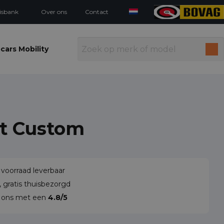
isbank
Over ons
Contact
cars Mobility
it Custom
 voorraad leverbaar
 gratis thuisbezorgd
n ons met een
4.8/5