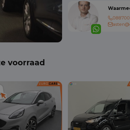
Waarmee
088700
asten@e
ze voorraad