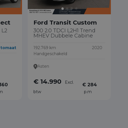
nect
Ford Transit Custom
 L2
300 2.0 TDCI L2H1 Trend
MHEV Dubbele Cabine
tomaat
192.769 km
2020
Handgeschakeld
Asten
€ 14.990
Excl.
360
€ 284
.m
btw
p.m