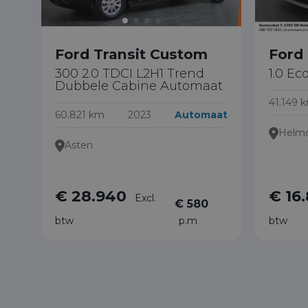
Ford Transit Custom
Ford
300 2.0 TDCI L2H1 Trend
1.0 Ec
Dubbele Cabine Automaat
41.149 
60.821 km
2023
Automaat
Helm
Asten
€ 28.940
€ 16
Excl.
€ 580
btw
p.m
btw