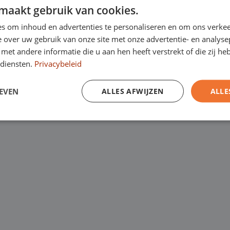
n- en bedrijfswagens
maakt gebruik van cookies.
Kanaalweg 9, 5721
een
laagste
s om inhoud en advertenties te personaliseren en om ons verkee
 over uw gebruik van onze site met onze advertentie- en analyse
Emopad 29, 5663 P
garantie. Eurocars
et andere informatie die u aan hen heeft verstrekt of die zij h
Varenschut 7, 570
diensten.
Privacybeleid
rijfswagens op
Van maandag tot en me
EVEN
ALLES AFWIJZEN
ALLE
zaterdag van 09:00 tot