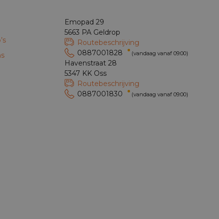
Emopad 29
5663 PA Geldrop
’s
Routebeschrijving
0887001828
(vandaag vanaf 09:00)
ns
Havenstraat 28
5347 KK Oss
Routebeschrijving
0887001830
(vandaag vanaf 09:00)