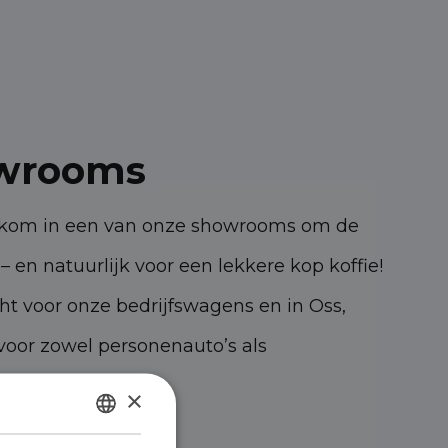
wrooms
elkom in een van onze showrooms om de
– en natuurlijk voor een lekkere kop koffie!
cht voor onze bedrijfswagens en in Oss,
oor zowel personenauto’s als
×
DUTCH
47 KK Oss