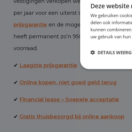
vestigingen verkopen we zo’n 3.000 persone
Deze website 
per jaar voor een uiterst scherpe prijs, met 
We gebruiken cookie
delen ook informatie
prijsgarantie
en de mogelijkheid van BOVAG-
kunnen combineren m
uw gebruik van hun 
heeft permanent zo’n 950 personen- en bed
voorraad.
DETAILS WEERG
✔
Laagste prijsgarantie
✔
Online kopen, niet goed geld terug
✔
Financial lease – Soepele acceptatie
✔
Gratis thuisbezorgd bij online aankoop