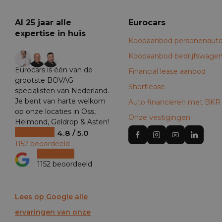
Al 25 jaar alle
Eurocars
expertise in huis
Koopaanbod personenauto
+29
Koopaanbod bedrijfswage
Eurocars is één van de
Financial lease aanbod
grootste BOVAG
Shortlease
specialisten van Nederland.
Je bent van harte welkom
Auto financieren met BKR
op onze locaties in Oss,
Onze vestigingen
Helmond, Geldrop & Asten!
4.8 / 5.0
1152 beoordeeld
1152 beoordeeld
Lees op Google alle
ervaringen van onze