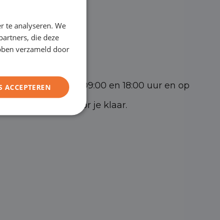
ENGLISH
 MZ Asten
r te analyseren. We
GERMAN
partners, die deze
A Geldrop
FRENCH
ebben verzameld door
5 DK Helmond
t vrijdag tussen 09:00 en 18:00 uur en op
S ACCEPTEREN
 17:00 staan wij voor je klaar.