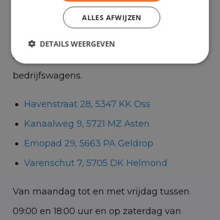
kunt in Asten terecht voor onze
ALLES AFWIJZEN
bedrijfswagens en in Oss, Geldrop en
DETAILS WEERGEVEN
Helmond voor zowel personenauto’s als
bedrijfswagens.
Havenstraat 28, 5347 KK Oss
Kanaalweg 9, 5721 MZ Asten
Emopad 29, 5663 PA Geldrop
Varenschut 7, 5705 DK Helmond
Van maandag tot en met vrijdag tussen
09:00 en 18:00 uur en op zaterdag van