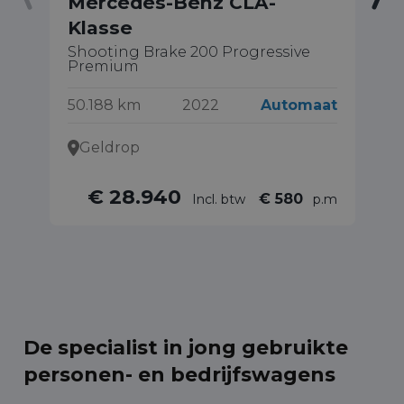
Mercedes-Benz CLA-
M
Klasse
20
Shooting Brake 200 Progressive
68
Premium
50.188 km
2022
Automaat
Geldrop
€ 28.940
€ 580
Incl. btw
p.m
De specialist in jong gebruikte
personen- en bedrijfswagens