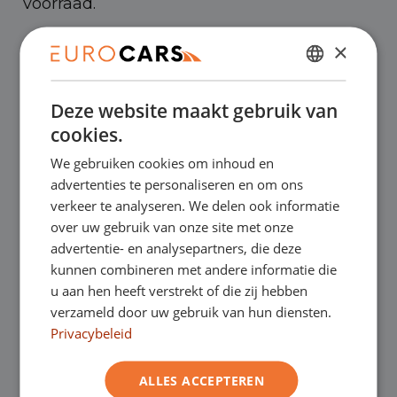
voorraad.
×
✔
Laagste prijsgarantie
DUTCH
✔
Online kopen, niet goed geld terug
Deze website maakt gebruik van
ENGLISH
cookies.
GERMAN
✔
Financial lease – Soepele acceptatie
We gebruiken cookies om inhoud en
FRENCH
advertenties te personaliseren en om ons
verkeer te analyseren. We delen ook informatie
✔
Gratis thuisbezorgd bij online aankoop
over uw gebruik van onze site met onze
advertentie- en analysepartners, die deze
kunnen combineren met andere informatie die
Onze showrooms
u aan hen heeft verstrekt of die zij hebben
verzameld door uw gebruik van hun diensten.
Je bent van harte welkom in een van onze
Privacybeleid
showrooms om de occasions te bekijken –
ALLES ACCEPTEREN
en natuurlijk voor een lekkere kop koffie!
Je