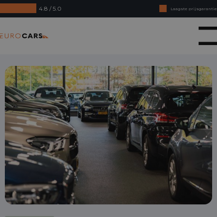
4.8 / 5.0
Laagste prijsgarantie
Online kopen, niet goed geld terug
Eurocars
Financial lease - Soepele acceptatie