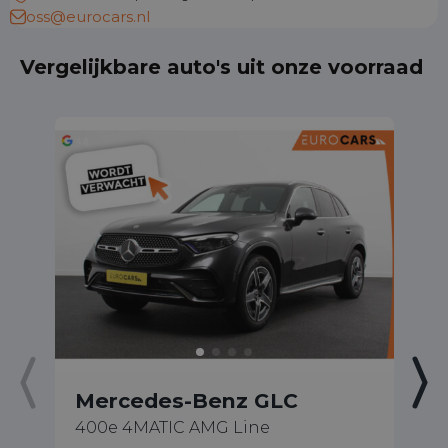
oss@eurocars.nl
Vergelijkbare auto's uit onze voorraad
Mercedes-Benz GLC
M
400e 4MATIC AMG Line
31