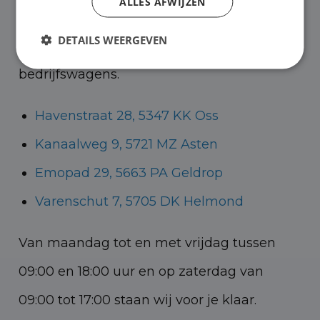
ALLES AFWIJZEN
bedrijfswagens en in Oss, Geldrop en
DETAILS WEERGEVEN
Helmond voor zowel personenauto’s als
bedrijfswagens.
Havenstraat 28, 5347 KK Oss
Kanaalweg 9, 5721 MZ Asten
Emopad 29, 5663 PA Geldrop
Varenschut 7, 5705 DK Helmond
Van maandag tot en met vrijdag tussen
09:00 en 18:00 uur en op zaterdag van
09:00 tot 17:00 staan wij voor je klaar.