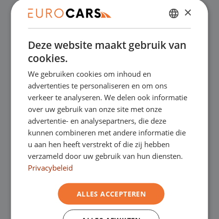
✔
Laagste prijsgarantie
×
DUTCH
✔
Online kopen, niet goed geld terug
Deze website maakt gebruik van
ENGLISH
cookies.
✔
Financial lease – Soepele acceptatie
GERMAN
We gebruiken cookies om inhoud en
FRENCH
advertenties te personaliseren en om ons
✔
Gratis thuisbezorgd bij online aankoop
verkeer te analyseren. We delen ook informatie
over uw gebruik van onze site met onze
advertentie- en analysepartners, die deze
Onze showrooms
kunnen combineren met andere informatie die
u aan hen heeft verstrekt of die zij hebben
Je bent van harte welkom in een van onze
verzameld door uw gebruik van hun diensten.
Privacybeleid
showrooms om de occasions te bekijken –
en natuurlijk voor een lekkere kop koffie!
Je
ALLES ACCEPTEREN
kunt in Asten terecht voor onze