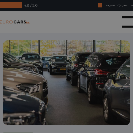
4.8 / 5.0
Laagste prijsgarantie
Online kopen, niet goed geld terug
Eurocars
Financial lease - Soepele acceptatie