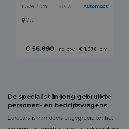
106.962 km
2023
Automaat
42
Oss
€ 56.890
€ 1.076
Incl. btw
p.m
De specialist in jong gebruikte
personen- en bedrijfswagens
Eurocars is inmiddels uitgegroeid tot het