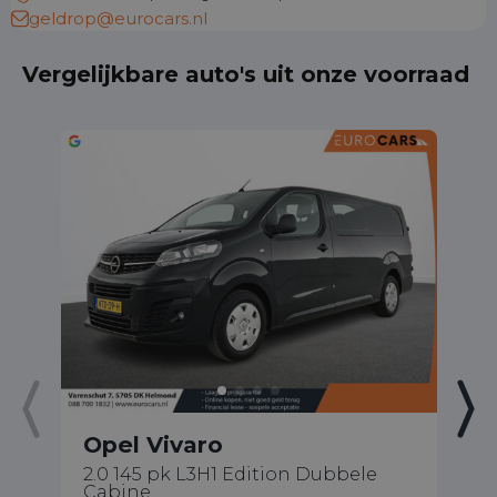
geldrop@eurocars.nl
Vergelijkbare auto's uit onze voorraad
Opel Vivaro
O
2.0 145 pk L3H1 Edition Dubbele
1.
Cabine