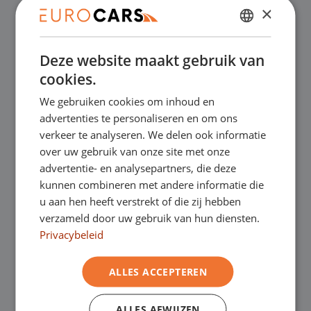
×
✔
Online kopen, niet goed geld terug
DUTCH
Deze website maakt gebruik van
ENGLISH
✔
Financial lease – Soepele acceptatie
cookies.
GERMAN
We gebruiken cookies om inhoud en
✔
Gratis thuisbezorgd bij online aankoop
FRENCH
advertenties te personaliseren en om ons
verkeer te analyseren. We delen ook informatie
over uw gebruik van onze site met onze
Onze showrooms
advertentie- en analysepartners, die deze
kunnen combineren met andere informatie die
Je bent van harte welkom in een van onze
u aan hen heeft verstrekt of die zij hebben
verzameld door uw gebruik van hun diensten.
showrooms om de occasions te bekijken –
Privacybeleid
en natuurlijk voor een lekkere kop koffie!
Je
ALLES ACCEPTEREN
kunt in Asten terecht voor onze
bedrijfswagens en in Oss, Geldrop en
ALLES AFWIJZEN