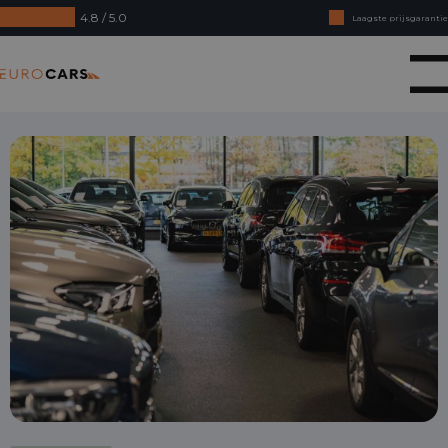
4.8 / 5.0
Laagste prijsgarantie
Online kopen, niet goed geld terug
Eurocars
Financial lease - Soepele acceptatie