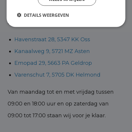
Helmond voor zowel personenauto’s als
DETAILS WEERGEVEN
bedrijfswagens.
Havenstraat 28, 5347 KK Oss
Kanaalweg 9, 5721 MZ Asten
Emopad 29, 5663 PA Geldrop
Varenschut 7, 5705 DK Helmond
Van maandag tot en met vrijdag tussen
09:00 en 18:00 uur en op zaterdag van
09:00 tot 17:00 staan wij voor je klaar.