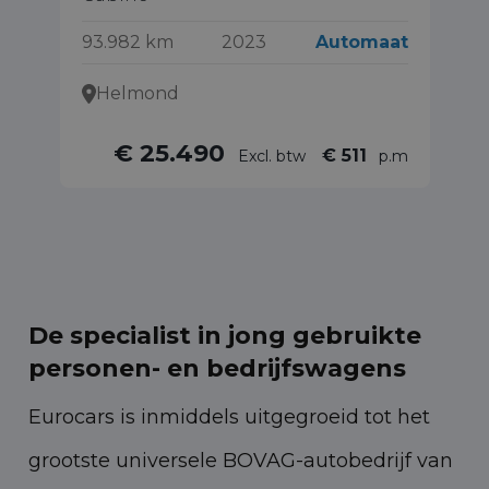
40
93.982 km
2023
Automaat
Helmond
€ 25.490
€ 511
Excl. btw
p.m
De specialist in jong gebruikte
personen- en bedrijfswagens
Eurocars is inmiddels uitgegroeid tot het
grootste universele BOVAG-autobedrijf van