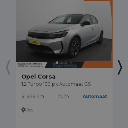
Opel Corsa
O
1.2 Turbo 130 pk Automaat GS
1.
61.989 km
2024
Automaat
55
Oss