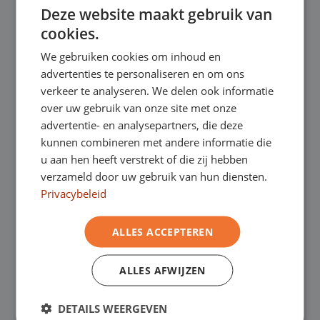
Deze website maakt gebruik van
ENGLISH
✔
Gratis thuisbezorgd bij online aankoop
cookies.
GERMAN
We gebruiken cookies om inhoud en
FRENCH
advertenties te personaliseren en om ons
Onze showrooms
verkeer te analyseren. We delen ook informatie
Je bent van harte welkom in een van onze
over uw gebruik van onze site met onze
advertentie- en analysepartners, die deze
showrooms om de occasions te bekijken –
kunnen combineren met andere informatie die
u aan hen heeft verstrekt of die zij hebben
en natuurlijk voor een lekkere kop koffie!
Je
verzameld door uw gebruik van hun diensten.
kunt in Asten terecht voor onze
Privacybeleid
bedrijfswagens en in Oss, Geldrop en
ALLES ACCEPTEREN
Helmond voor zowel personenauto’s als
ALLES AFWIJZEN
bedrijfswagens.
DETAILS WEERGEVEN