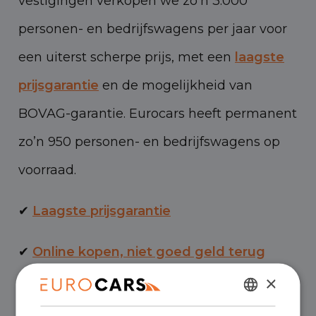
vestigingen verkopen we zo’n 3.000
personen- en bedrijfswagens per jaar voor
een uiterst scherpe prijs, met een
laagste
prijsgarantie
en de mogelijkheid van
BOVAG-garantie. Eurocars heeft permanent
zo’n 950 personen- en bedrijfswagens op
voorraad.
✔
Laagste prijsgarantie
✔
Online kopen, niet goed geld terug
×
✔
Financial lease – Soepele acceptatie
DUTCH