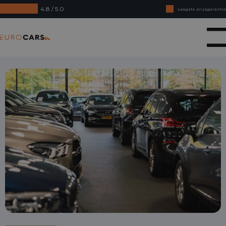
4.8 / 5.0
Laagste prijsgarantie
Online kopen, niet goed geld terug
Eurocars
Financial lease - Soepele acceptatie