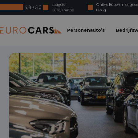
Laagste
Online kopen, niet goed
4.8 / 5.0
prijsgarantie
terug
Eurocars
Personenauto’s
Bedrijfs