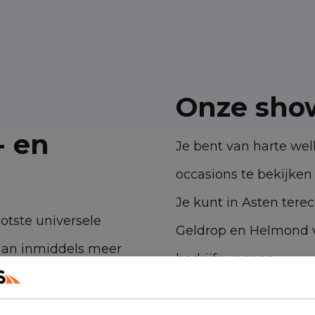
Onze sho
- en
Je bent van harte w
occasions te bekijken 
Je kunt in Asten tere
ootste universele
Geldrop en Helmond v
aan inmiddels meer
bedrijfswagens.
 ambities. Met onze
Havenstraat 28, 53
n- en bedrijfswagens