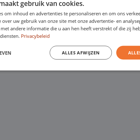
maakt gebruik van cookies.
Kanaalweg 9, 5721
een
laagste
s om inhoud en advertenties te personaliseren en om ons verkee
Emopad 29, 5663 P
garantie. Eurocars
 over uw gebruik van onze site met onze advertentie- en analyse
et andere informatie die u aan hen heeft verstrekt of die zij h
Varenschut 7, 570
rijfswagens op
diensten.
Privacybeleid
Van maandag tot en me
EVEN
ALLES AFWIJZEN
ALLE
zaterdag van 09:00 tot