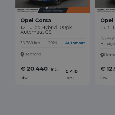
Opel Corsa
Opel
1.2 Turbo Hybrid 100pk
1.5D L
Automaat GS
107.479
30.789 km
2024
Automaat
Handge
Helmond
Helm
€ 20.440
€ 12
Incl.
€ 410
btw
p.m
btw