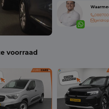
Waarmee
088700
geldrop
ze voorraad