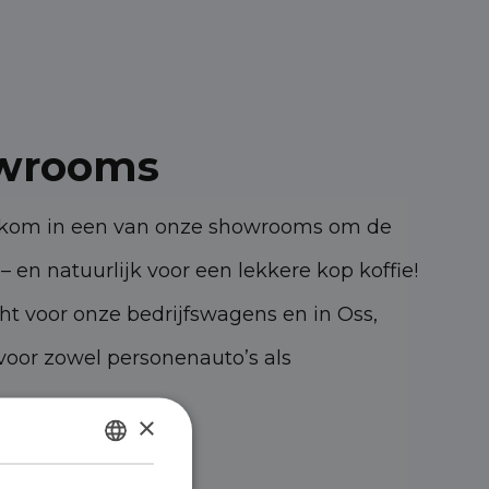
wrooms
elkom in een van onze showrooms om de
– en natuurlijk voor een lekkere kop koffie!
cht voor onze bedrijfswagens en in Oss,
oor zowel personenauto’s als
×
47 KK Oss
DUTCH