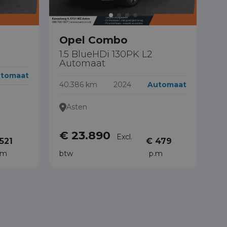
Opel Combo
1.5 BlueHDi 130PK L2
Automaat
tomaat
40.386 km
2024
Automaat
Asten
€ 23.890
Excl.
521
€ 479
.m
btw
p.m