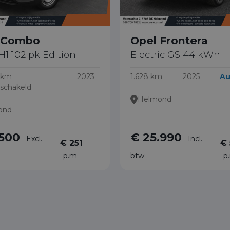
 Combo
Opel Frontera
1H1 102 pk Edition
Electric GS 44 kWh
 km
2023
1.628 km
2025
Au
schakeld
Helmond
ond
.500
€ 25.990
Excl.
Incl.
€ 251
€ 
p.m
btw
p