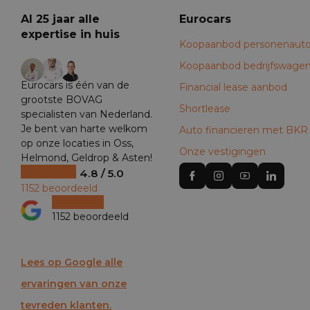
Al 25 jaar alle
Eurocars
expertise in huis
Koopaanbod personenauto
+29
Koopaanbod bedrijfswage
Eurocars is één van de
Financial lease aanbod
grootste BOVAG
Shortlease
specialisten van Nederland.
Je bent van harte welkom
Auto financieren met BKR
op onze locaties in Oss,
Onze vestigingen
Helmond, Geldrop & Asten!
4.8 / 5.0
1152 beoordeeld
1152 beoordeeld
Lees op Google alle
ervaringen van onze
tevreden klanten.