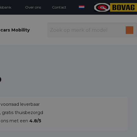
isbank
Over ons
Contact
cars Mobility
o
 voorraad leverbaar
 gratis thuisbezorgd
n ons met een
4.8/5