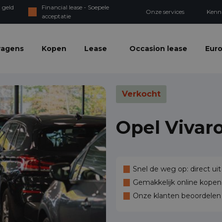
 geld
Financial lease - Soepele
Onze services
Kenn
acceptatie
wagens
Kopen
Lease
Occasion lease
Euro
Verkocht
Opel Vivar
Snel de weg op: direct uit
Gemakkelijk online kopen,
Onze klanten beoordele