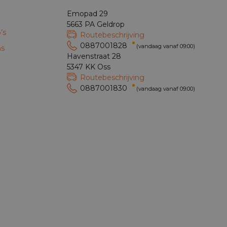
Emopad 29
5663 PA Geldrop
’s
Routebeschrijving
0887001828
(vandaag vanaf 09:00)
ns
Havenstraat 28
5347 KK Oss
Routebeschrijving
0887001830
(vandaag vanaf 09:00)