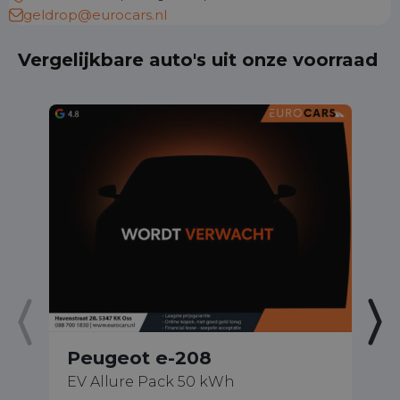
geldrop@eurocars.nl
Vergelijkbare auto's uit onze voorraad
Peugeot e-208
P
EV Allure Pack 50 kWh
EV