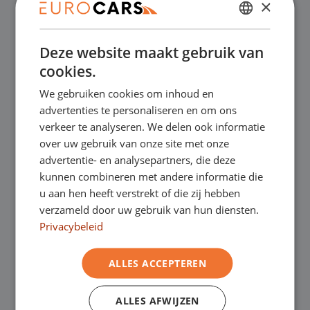
×
✔
Online kopen, niet goed geld terug
DUTCH
Deze website maakt gebruik van
ENGLISH
✔
Financial lease – Soepele acceptatie
cookies.
GERMAN
We gebruiken cookies om inhoud en
✔
Gratis thuisbezorgd bij online aankoop
FRENCH
advertenties te personaliseren en om ons
verkeer te analyseren. We delen ook informatie
over uw gebruik van onze site met onze
Onze showrooms
advertentie- en analysepartners, die deze
kunnen combineren met andere informatie die
Je bent van harte welkom in een van onze
u aan hen heeft verstrekt of die zij hebben
verzameld door uw gebruik van hun diensten.
showrooms om de occasions te bekijken –
Privacybeleid
en natuurlijk voor een lekkere kop koffie!
Je
ALLES ACCEPTEREN
kunt in Asten terecht voor onze
bedrijfswagens en in Oss, Geldrop en
ALLES AFWIJZEN