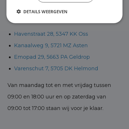
Helmond voor zowel personenauto’s als
DETAILS WEERGEVEN
bedrijfswagens.
Havenstraat 28, 5347 KK Oss
Kanaalweg 9, 5721 MZ Asten
Emopad 29, 5663 PA Geldrop
Varenschut 7, 5705 DK Helmond
Van maandag tot en met vrijdag tussen
09:00 en 18:00 uur en op zaterdag van
09:00 tot 17:00 staan wij voor je klaar.