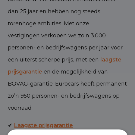
dan 25 jaar en hebben nog steeds
torenhoge ambities. Met onze
vestigingen verkopen we zo’n 3.000
personen- en bedrijfswagens per jaar voor
een uiterst scherpe prijs, met een
laagste
prijsgarantie
en de mogelijkheid van
BOVAG-garantie. Eurocars heeft permanent
zo’n 950 personen- en bedrijfswagens op
voorraad.
✔
Laagste prijsgarantie