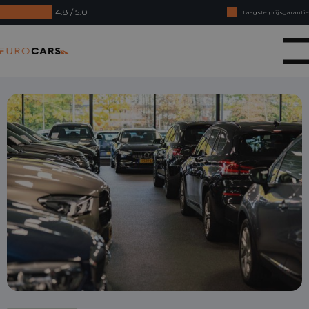
4.8 / 5.0
Laagste prijsgarantie
Online kopen, niet goed geld terug
Eurocars
Financial lease - Soepele acceptatie