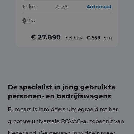
10 km
2026
Automaat
52
Oss
€ 27.890
€ 559
Incl. btw
p.m
De specialist in jong gebruikte
personen- en bedrijfswagens
Eurocars is inmiddels uitgegroeid tot het
grootste universele BOVAG-autobedrijf van
Nederland. We bestaan inmiddels meer