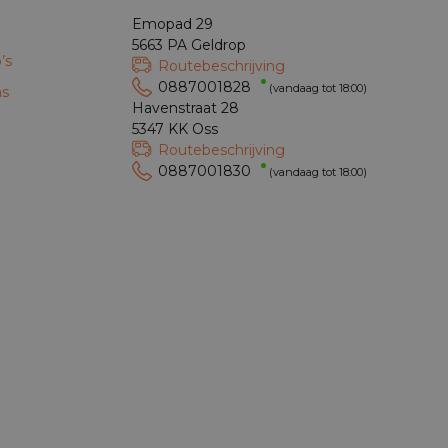
Emopad 29
5663 PA Geldrop
’s
Routebeschrijving
0887001828
(vandaag tot 18:00)
ns
Havenstraat 28
5347 KK Oss
Routebeschrijving
0887001830
(vandaag tot 18:00)