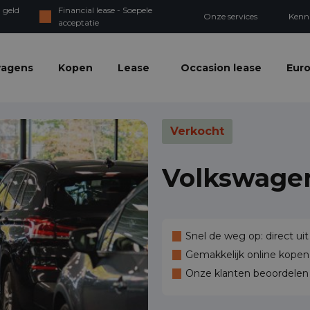
 geld
Financial lease - Soepele
Onze services
Kenn
acceptatie
wagens
Kopen
Lease
Occasion lease
Euro
Verkocht
Volkswage
Snel de weg op: direct uit
Gemakkelijk online kopen,
Onze klanten beoordele