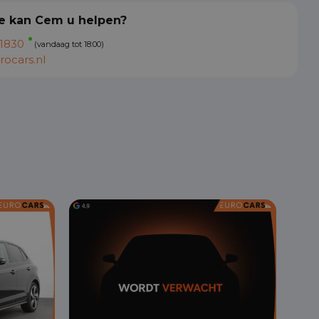
 kan Cem u helpen?
1830
(vandaag tot 18:00)
ocars.nl