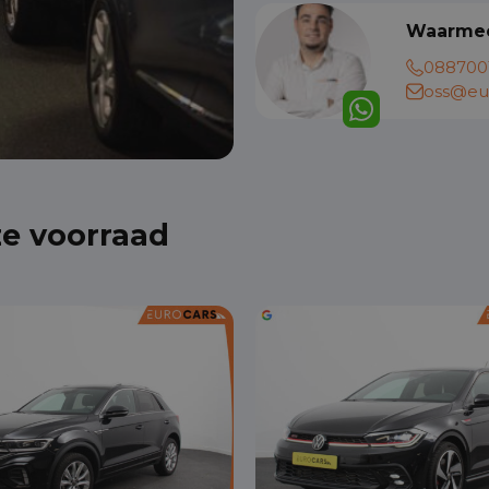
Waarmee
088700
oss@eur
ze voorraad