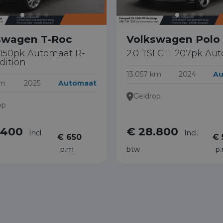
swagen T-Roc
Volkswagen Polo
I 150pk Automaat R-
2.0 TSI GTI 207pk Au
dition
13.057 km
2024
Au
km
2025
Automaat
Geldrop
op
.400
€ 28.800
Incl.
Incl.
€ 650
€ 
p.m
btw
p