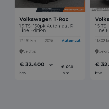
Volkswagen T-Roc
Volk
1.5 TSI 150pk Automaat R-
1.5 TS
Line Edition
Line E
17.491 km
2025
Automaat
11.302 
Geldrop
Geldr
€ 32.400
€ 32
Incl.
€ 650
btw
p.m
btw