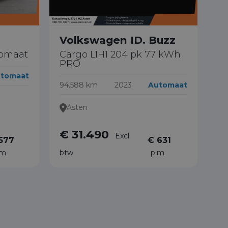
Volkswagen ID. Buzz
tomaat
Cargo L1H1 204 pk 77 kWh
PRO
tomaat
94.588 km
2023
Automaat
Asten
€ 31.490
Excl.
577
€ 631
.m
btw
p.m