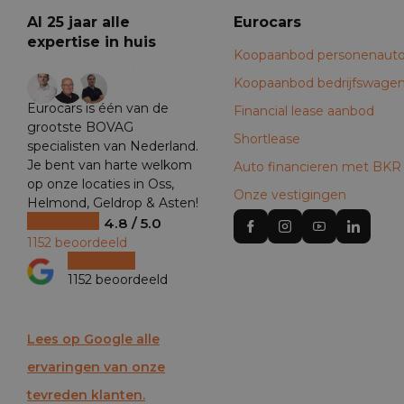
Al 25 jaar alle
Eurocars
expertise in huis
Koopaanbod personenauto
+29
Koopaanbod bedrijfswage
Eurocars is één van de
Financial lease aanbod
grootste BOVAG
Shortlease
specialisten van Nederland.
Je bent van harte welkom
Auto financieren met BKR
op onze locaties in Oss,
Onze vestigingen
Helmond, Geldrop & Asten!
4.8 / 5.0
1152 beoordeeld
1152 beoordeeld
Lees op Google alle
ervaringen van onze
tevreden klanten.