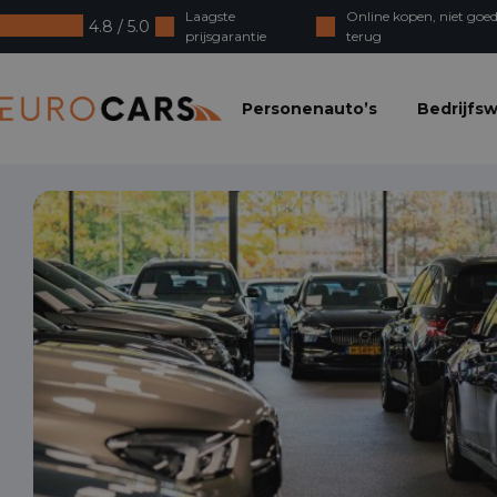
Laagste
Online kopen, niet goed
4.8 / 5.0
prijsgarantie
terug
Eurocars
Personenauto’s
Bedrijfs