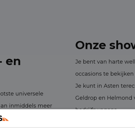
Onze sho
- en
Je bent van harte w
occasions te bekijken 
Je kunt in Asten tere
ootste universele
Geldrop en Helmond v
aan inmiddels meer
bedrijfswagens.
 ambities. Met onze
Havenstraat 28, 53
n- en bedrijfswagens