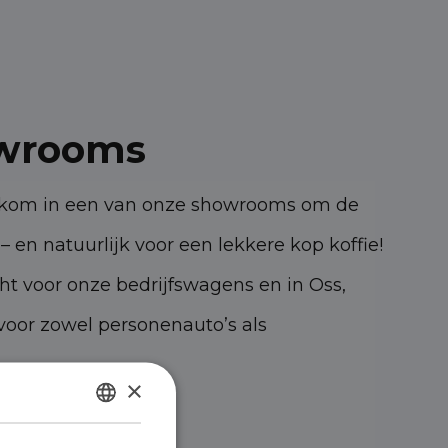
wrooms
elkom in een van onze showrooms om de
– en natuurlijk voor een lekkere kop koffie!
cht voor onze bedrijfswagens en in Oss,
oor zowel personenauto’s als
×
47 KK Oss
DUTCH