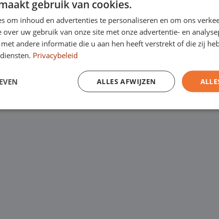
maakt gebruik van cookies.
Kanaalweg 9, 5721
een
laagste
s om inhoud en advertenties te personaliseren en om ons verkee
Emopad 29, 5663 P
garantie. Eurocars
 over uw gebruik van onze site met onze advertentie- en analyse
et andere informatie die u aan hen heeft verstrekt of die zij h
Varenschut 7, 570
rijfswagens op
diensten.
Privacybeleid
Van maandag tot en me
EVEN
ALLES AFWIJZEN
ALLE
zaterdag van 09:00 tot