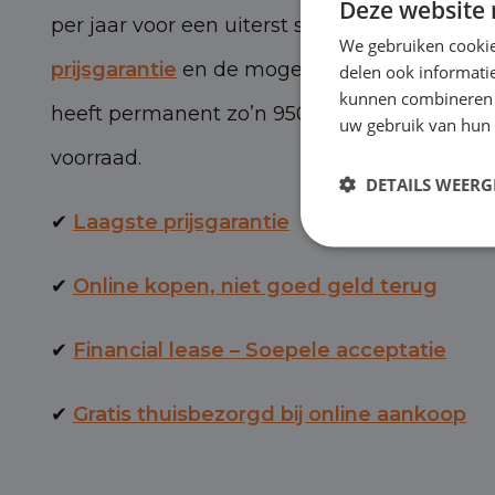
Deze website 
per jaar voor een uiterst scherpe prijs, met 
We gebruiken cookie
prijsgarantie
en de mogelijkheid van BOVAG-
delen ook informatie
kunnen combineren m
heeft permanent zo’n 950 personen- en bed
uw gebruik van hun 
voorraad.
DETAILS WEERG
✔
Laagste prijsgarantie
✔
Online kopen, niet goed geld terug
✔
Financial lease – Soepele acceptatie
✔
Gratis thuisbezorgd bij online aankoop