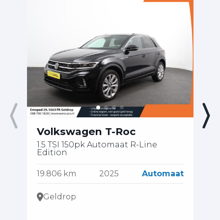
Volkswagen T-Roc
V
1.5 TSI 150pk Automaat R-Line
1.
Edition
78
19.806 km
2025
Automaat
Geldrop