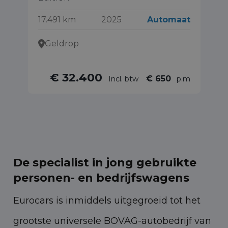
86
17.491 km
2025
Automaat
Geldrop
€ 32.400
€ 650
Incl. btw
p.m
De specialist in jong gebruikte
personen- en bedrijfswagens
Eurocars is inmiddels uitgegroeid tot het
grootste universele BOVAG-autobedrijf van