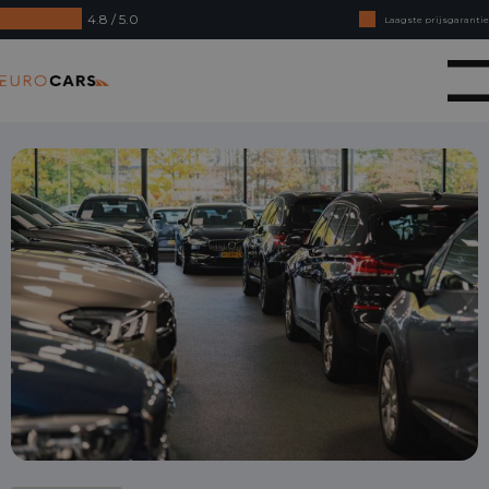
4.8 / 5.0
Laagste prijsgarantie
Online kopen, niet goed geld terug
Eurocars
Financial lease - Soepele acceptatie