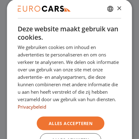
×
✔
Online kopen, niet goed geld terug
DUTCH
Deze website maakt gebruik van
ENGLISH
✔
Financial lease – Soepele acceptatie
cookies.
GERMAN
We gebruiken cookies om inhoud en
FRENCH
✔
Gratis thuisbezorgd bij online aankoop
advertenties te personaliseren en om ons
verkeer te analyseren. We delen ook informatie
over uw gebruik van onze site met onze
advertentie- en analysepartners, die deze
Onze showrooms
kunnen combineren met andere informatie die
u aan hen heeft verstrekt of die zij hebben
Je bent van harte welkom in een van onze
verzameld door uw gebruik van hun diensten.
showrooms om de occasions te bekijken –
Privacybeleid
en natuurlijk voor een lekkere kop koffie!
Je
ALLES ACCEPTEREN
kunt in Asten terecht voor onze