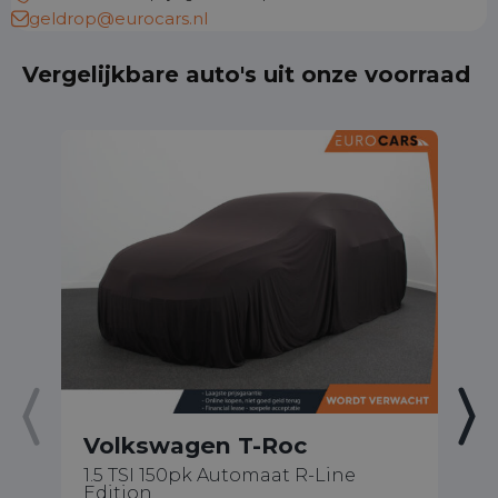
geldrop@eurocars.nl
Vergelijkbare auto's uit onze voorraad
Volkswagen T-Roc
V
1.5 TSI 150pk Automaat R-Line
1.
Edition