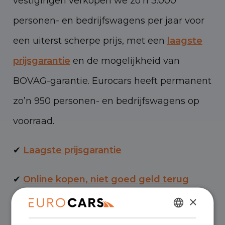
vestigingen verkopen we zo’n 3.000
personen- en bedrijfswagens per jaar voor
een uiterst scherpe prijs, met een
laagste
prijsgarantie
en de mogelijkheid van
BOVAG-garantie. Eurocars heeft permanent
zo’n 950 personen- en bedrijfswagens op
voorraad.
✔
Laagste prijsgarantie
✔
Online kopen, niet goed geld terug
×
✔
Financial lease – Soepele acceptatie
DUTCH