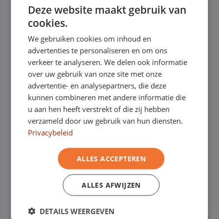
Deze website maakt gebruik van
ENGLISH
✔
Gratis thuisbezorgd bij online aankoop
cookies.
GERMAN
We gebruiken cookies om inhoud en
FRENCH
advertenties te personaliseren en om ons
Onze showrooms
verkeer te analyseren. We delen ook informatie
Je bent van harte welkom in een van onze
over uw gebruik van onze site met onze
advertentie- en analysepartners, die deze
showrooms om de occasions te bekijken –
kunnen combineren met andere informatie die
u aan hen heeft verstrekt of die zij hebben
en natuurlijk voor een lekkere kop koffie!
Je
verzameld door uw gebruik van hun diensten.
kunt in Asten terecht voor onze
Privacybeleid
bedrijfswagens en in Oss, Geldrop en
ALLES ACCEPTEREN
Helmond voor zowel personenauto’s als
ALLES AFWIJZEN
bedrijfswagens.
DETAILS WEERGEVEN