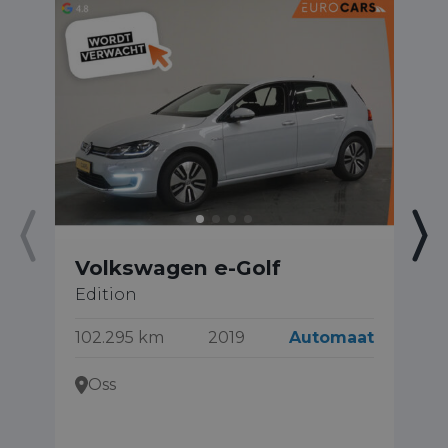
Volkswagen e-Golf
V
Edition
1.
Ed
102.295 km
2019
Automaat
17
Oss