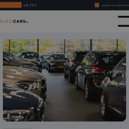
4.8 / 5.0
Laagste prijsgarantie
Online kopen, niet goed geld terug
Eurocars
Financial lease - Soepele acceptatie