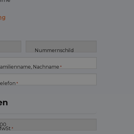
ahme
ng
Nummernschild
amilienname, Nachname
*
elefon
*
en
MwSt
*