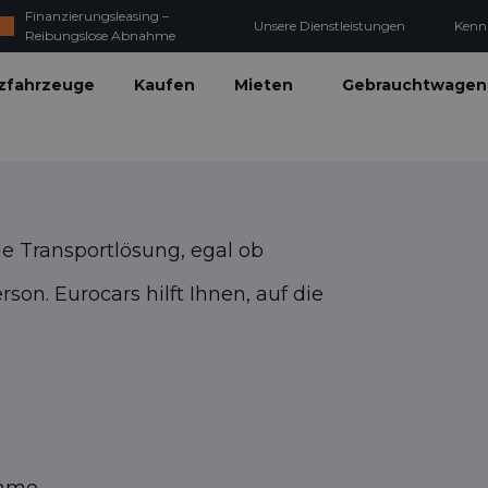
Finanzierungsleasing –
Unsere Dienstleistungen
Kenn
Reibungslose Abnahme
zfahrzeuge
Kaufen
Mieten
Gebrauchtwagen
de Transportlösung, egal ob
son. Eurocars hilft Ihnen, auf die