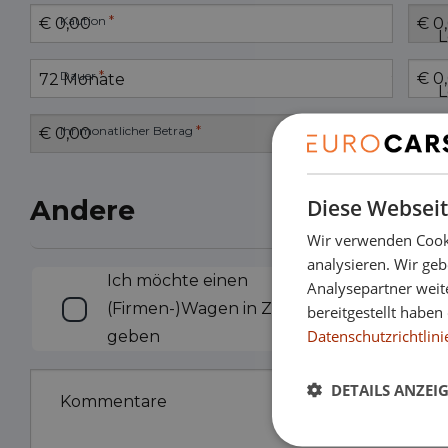
*
Kaution
L
*
Dauer
L
*
Ihr monatlicher Betrag
Diese Webseit
Andere
Wir verwenden Cooki
analysieren. Wir ge
Inzahlungnahme
Ich möchte einen
Analysepartner weit
(Firmen-)Wagen in Zahlung
bereitgestellt habe
Datenschutzrichtlini
geben
DETAILS ANZEI
Kommentare