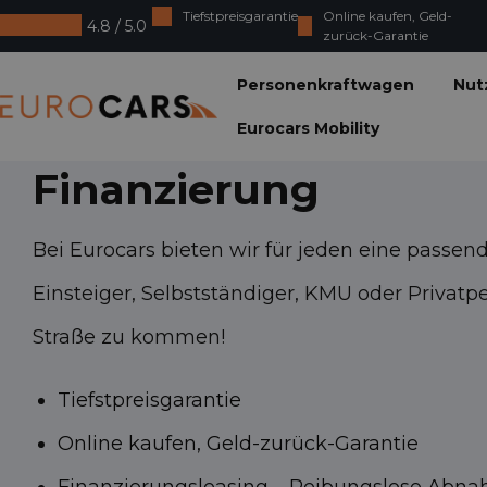
Tiefstpreisgarantie
Online kaufen, Geld-
4.8 / 5.0
zurück-Garantie
Eurocars
Personenkraftwagen
Nut
Eurocars Mobility
Finanzierung
Bei Eurocars bieten wir für jeden eine passen
Einsteiger, Selbstständiger, KMU oder Privatper
Straße zu kommen!
Tiefstpreisgarantie
Online kaufen, Geld-zurück-Garantie