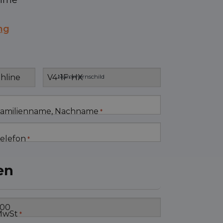
ahme
ng
Nummernschild
amilienname, Nachname
*
elefon
*
en
MwSt
*