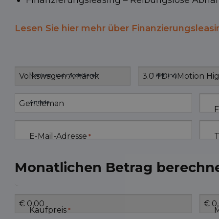
Finanzierungsleasing – Reibungslose Abn
Lesen Sie hier mehr über Finanzierungsleasi
Machen und modellieren
Leistung
Anrede
F
E-Mail-Adresse
T
*
Monatlichen Betrag berechn
Kaufpreis
*