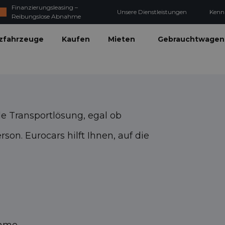
Finanzierungsleasing –
Unsere Dienstleistungen
Kenn
Reibungslose Abnahme
zfahrzeuge
Kaufen
Mieten
Gebrauchtwagen
de Transportlösung, egal ob
son. Eurocars hilft Ihnen, auf die