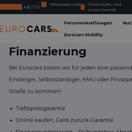
Tiefstpreisgarantie
Online kaufen, Geld-
4.8 / 5.0
zurück-Garantie
Eurocars
Personenkraftwagen
Nut
Eurocars Mobility
Finanzierung
Bei Eurocars bieten wir für jeden eine passen
Einsteiger, Selbstständiger, KMU oder Privatper
Straße zu kommen!
Tiefstpreisgarantie
Online kaufen, Geld-zurück-Garantie