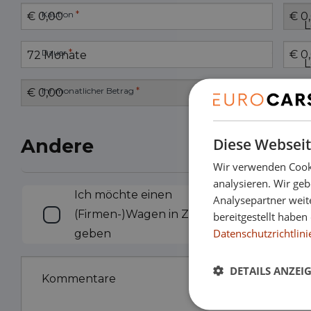
*
Kaution
L
*
Dauer
L
*
Ihr monatlicher Betrag
Diese Webseit
Andere
Wir verwenden Cooki
analysieren. Wir ge
Inzahlungnahme
Ich möchte einen
Analysepartner weit
(Firmen-)Wagen in Zahlung
bereitgestellt habe
Datenschutzrichtlini
geben
DETAILS ANZEI
Kommentare