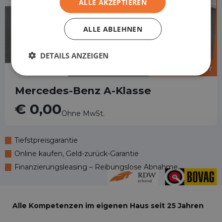
ALLE AKZEPTIEREN
ALLE ABLEHNEN
DETAILS ANZEIGEN
Mercedes-Benz A-Klasse
€ 0,00
Ohne MwSt.
Tiefstpreisgarantie
Online kaufen, Geld-zurück-Garantie
Finanzierungsleasing – Reibungslose Abnahme
Alle Kompetenzen im eigenen Haus seit 25 Jahren