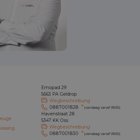
Niels
Emopad 29
5663 PA Geldrop
Wegbeschreibung
0887001828
(vandaag vanaf 09:00)
Havenstraat 28
zeuge
5347 KK Oss
Wegbeschreibung
leasing
0887001830
(vandaag vanaf 09:00)