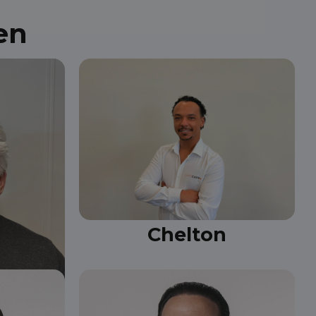
en
Chelton