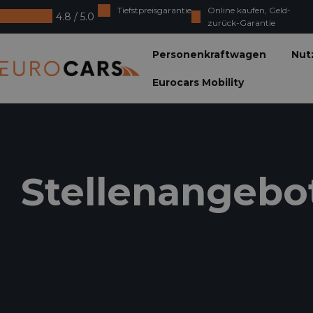
Tiefstpreisgarantie
Online kaufen, Geld-
4.8 / 5.0
zurück-Garantie
Eurocars
Personenkraftwagen
Nut
Eurocars Mobility
Stellenangebo