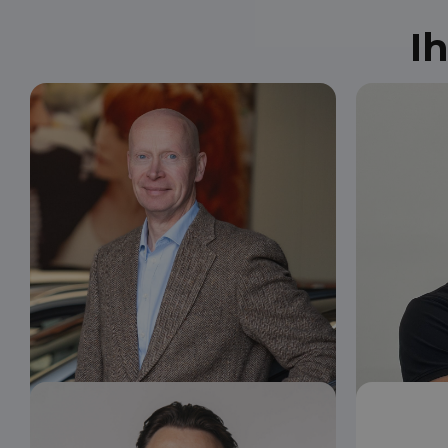
I
Jos