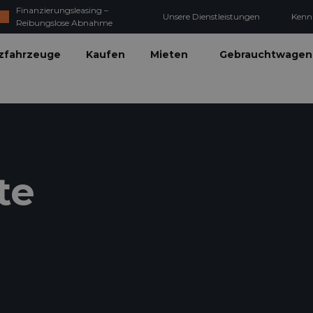
Finanzierungsleasing –
Unsere Dienstleistungen
Kenn
Reibungslose Abnahme
zfahrzeuge
Kaufen
Mieten
Gebrauchtwagen
te