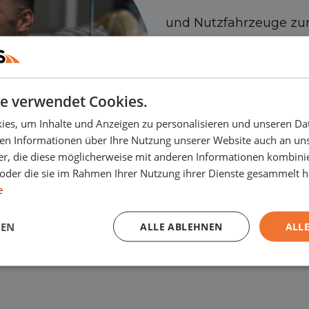
und Nutzfahrzeuge zur
also optimale Flexibilitä
Wir betreiben unsere L
e verwendet Cookies.
Händlerleasing
,
Leasi
es, um Inhalte und Anzeigen zu personalisieren und unseren Da
ben Informationen über Ihre Nutzung unserer Website auch an u
Nutzfahrzeugen
Und
er, die diese möglicherweise mit anderen Informationen kombinie
n oder die sie im Rahmen Ihrer Nutzung ihrer Dienste gesammelt 
Zur Erweiterung des T
e
den verschiedenen Nie
GEN
ALLE ABLEHNEN
ALLE