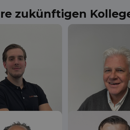
hre zukünftigen Kolleg
Sam
Kees