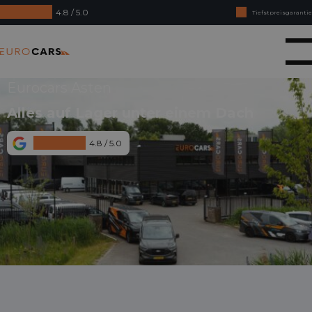
4.8 / 5.0
Online kaufen, Geld-zurück-Garantie
Finanzierungsleasing – Reibungslose Abnahme
Eurocars
Eurocars Asten
Alles auf Lager unter einem Dach
4.8 / 5.0