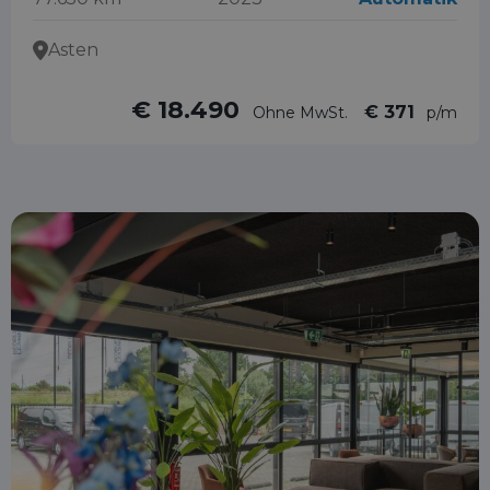
Asten
€ 18.490
€ 371
Ohne MwSt.
p/m