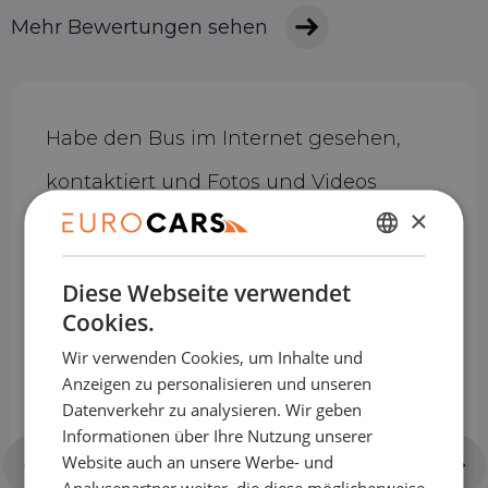
Mehr Bewertungen sehen
Habe den Bus im Internet gesehen,
kontaktiert und Fotos und Videos
×
zugeschickt bekommen! Ist eine 2-
NIEDERLÄNDISCH
stündige Fahrt nach Asten für mich so
Diese Webseite verwendet
ENGLISH
beschlossen, den Bus ungesehen mit
Cookies.
GERMAN
14 Tage Geld-zurück-Garantie zu kaufen
Wir verwenden Cookies, um Inhalte und
FRENCH
Anzeigen zu personalisieren und unseren
Alles ging gut und sauber Empfohlen
Datenverkehr zu analysieren. Wir geben
Informationen über Ihre Nutzung unserer
für andere!
Website auch an unsere Werbe- und
Analysepartner weiter, die diese möglicherweise