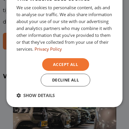
We use cookies to personalise content, ads and
GERMAN
tijd af te leveren met de service en zekerheid
to analyse our traffic. We also share information
FRENCH
about your use of our site with our advertising
die je van ons mag verwachten.
and analytics partners who may combine it with
other information that you’ve provided to them
View our supply
or that they’ve collected from your use of their
services.
Privacy Policy
ACCEPT ALL
Welk mobiliteitsoplossing kies jij?
DECLINE ALL
SHOW DETAILS