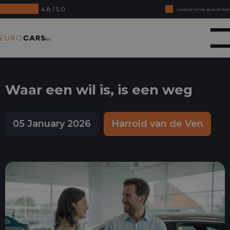
4.8 / 5.0
Lowest price guarantee
Buy online, not good money back
Eurocars
Financial lease - Smooth acceptance
Waar een wil is, is een weg
05 January 2026
Harrold van de Ven