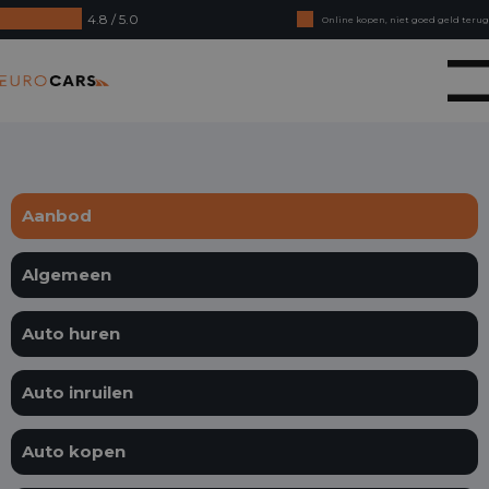
4.8 / 5.0
Online kopen, niet goed geld terug
Financial lease - Soepele acceptatie
Eurocars
Aanbod
Algemeen
Auto huren
Auto inruilen
Auto kopen