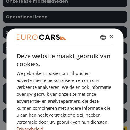
Onze lease mogelijkheden
Operational lease
Sale and leaseback
×
DUTCH
Shortlease
Deze website maakt gebruik van
ENGLISH
cookies.
Wat is het aanbod aan
GERMAN
bedrijfswagens?
We gebruiken cookies om inhoud en
FRENCH
advertenties te personaliseren en om ons
verkeer te analyseren. We delen ook informatie
Wat is het aanbod aan
over uw gebruik van onze site met onze
personenauto's?
advertentie- en analysepartners, die deze
kunnen combineren met andere informatie die
u aan hen heeft verstrekt of die zij hebben
Hoe snel is een auto beschikbaar?
verzameld door uw gebruik van hun diensten.
Privacybeleid