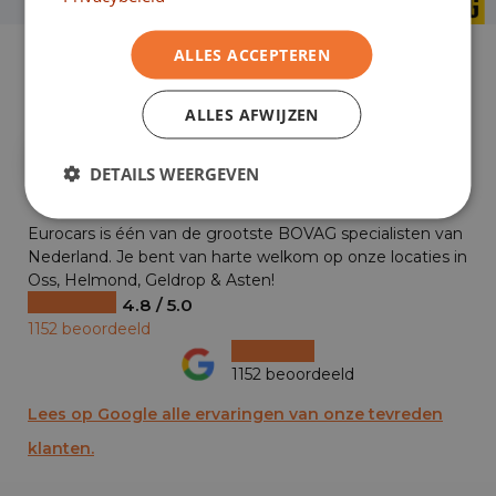
ALLES ACCEPTEREN
Al 25 jaar alle expertise in huis
ALLES AFWIJZEN
+29
DETAILS WEERGEVEN
Eurocars is één van de grootste BOVAG specialisten van
Nederland. Je bent van harte welkom op onze locaties in
Oss, Helmond, Geldrop & Asten!
4.8 / 5.0
1152 beoordeeld
1152 beoordeeld
Lees op Google alle ervaringen van onze tevreden
klanten.