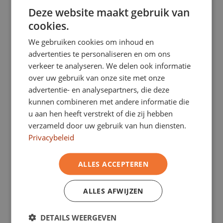
1152 beoordeeld
Deze website maakt gebruik van
ENGLISH
Lees op Google alle ervaringen van onze tevreden
cookies.
GERMAN
klanten.
We gebruiken cookies om inhoud en
FRENCH
advertenties te personaliseren en om ons
verkeer te analyseren. We delen ook informatie
Eurocars
over uw gebruik van onze site met onze
Koopaanbod personenauto’s
advertentie- en analysepartners, die deze
Koopaanbod bedrijfswagens
kunnen combineren met andere informatie die
u aan hen heeft verstrekt of die zij hebben
Financial lease aanbod
verzameld door uw gebruik van hun diensten.
Shortlease
Privacybeleid
Auto financieren met BKR
Onze vestigingen
ALLES ACCEPTEREN
ALLES AFWIJZEN
Emopad 29
DETAILS WEERGEVEN
5663 PA Geldrop