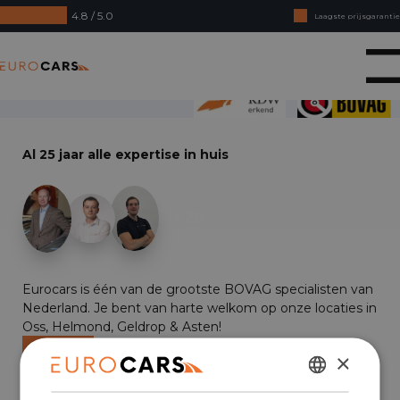
4.8 / 5.0
Laagste prijsgarantie
Online kopen, niet goed geld terug
Eurocars
Financial lease - Soepele acceptatie
Al 25 jaar alle expertise in huis
+29
Eurocars is één van de grootste BOVAG specialisten van
Nederland. Je bent van harte welkom op onze locaties in
Oss, Helmond, Geldrop & Asten!
4.8 / 5.0
×
1152 beoordeeld
DUTCH