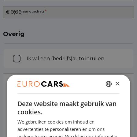
*
Uw Maandbedrag
Overig
Inruilen
Ik wil een (bedrijfs)auto inruilen
×
Opmerkingen
DUTCH
Deze website maakt gebruik van
ENGLISH
cookies.
GERMAN
We gebruiken cookies om inhoud en
FRENCH
advertenties te personaliseren en om ons
verkeer te analyseren. We delen ook informatie