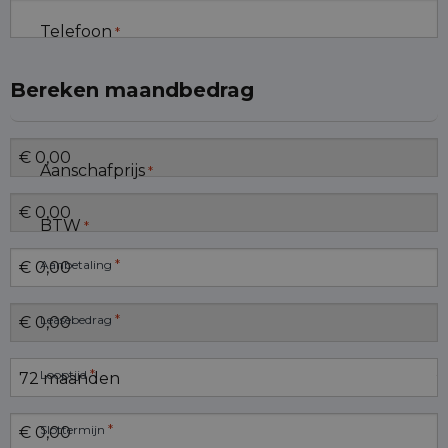
Telefoon
*
Bereken maandbedrag
Aanschafprijs
*
BTW
*
*
Aanbetaling
*
Leasebedrag
*
Looptijd
*
Slottermijn