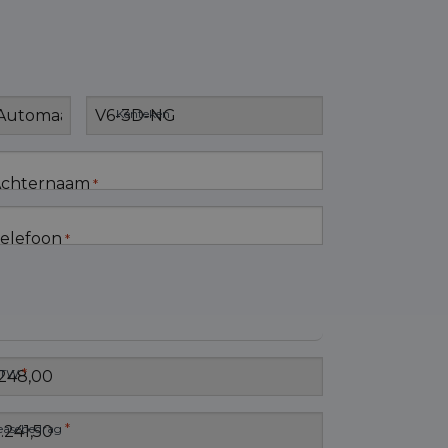
Kenteken
chternaam
*
elefoon
*
*
TW
*
easebedrag