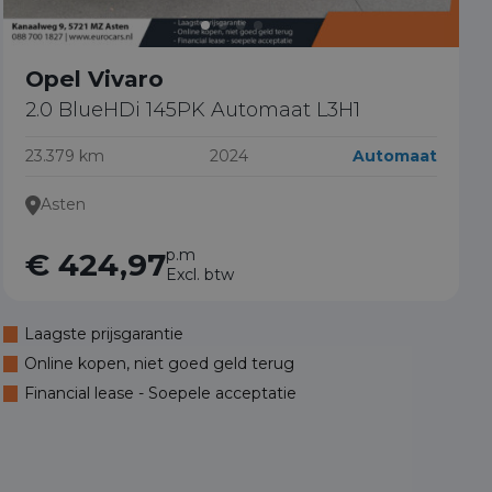
Opel Vivaro
2.0 BlueHDi 145PK Automaat L3H1
23.379 km
2024
Automaat
Asten
p.m
€ 424,97
Excl. btw
Laagste prijsgarantie
Online kopen, niet goed geld terug
Financial lease - Soepele acceptatie