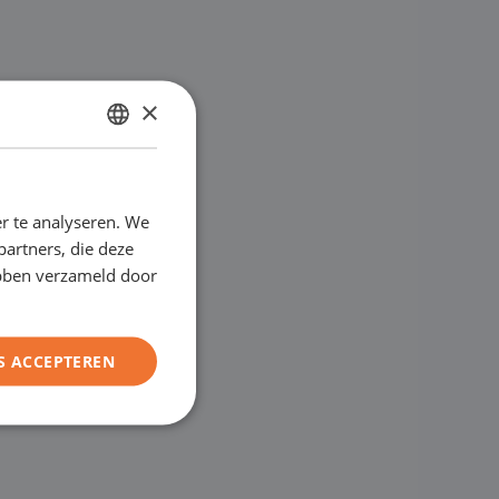
×
DUTCH
ENGLISH
r te analyseren. We
GERMAN
partners, die deze
FRENCH
ebben verzameld door
S ACCEPTEREN