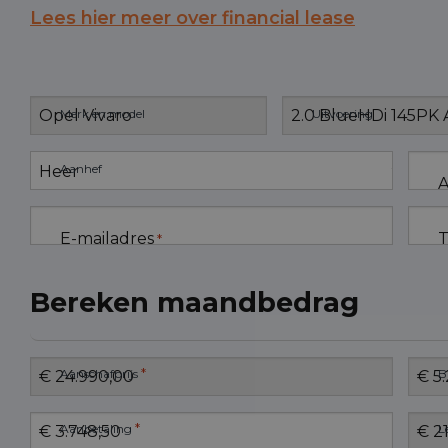
Lees hier meer over financial lease
Merk en model
Uitvoering
Aanhef
A
E-mailadres
T
*
Bereken maandbedrag
*
Aanschafprijs
B
*
Aanbetaling
L