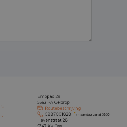
Emopad 29
5663 PA Geldrop
’s
Routebeschrijving
0887001828
(maandag vanaf 09:00)
ns
Havenstraat 28
5347 KK Oss