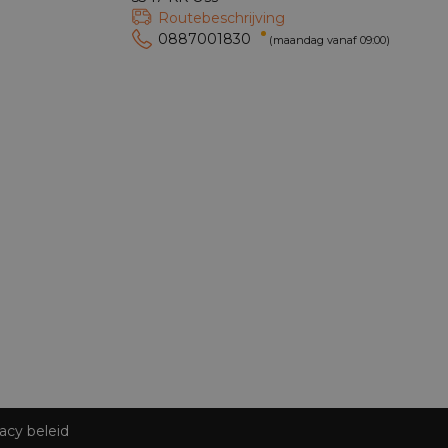
Routebeschrijving
0887001830
(maandag vanaf 09:00)
acy beleid