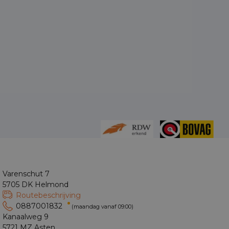
Varenschut 7
5705 DK Helmond
Routebeschrijving
0887001832
(maandag vanaf 09:00)
Kanaalweg 9
5721 MZ Asten