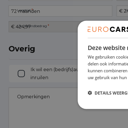
*
Looptijd
S
*
Uw Maandbedrag
Deze website 
Overig
We gebruiken cookie
delen ook informatie
Inruilen
Ik wil een (bedrijfs)auto
kunnen combineren m
uw gebruik van hun 
inruilen
DETAILS WEERG
Opmerkingen