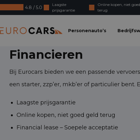
Laagste
Online kopen, niet goed
4.8 / 5.0
prijsgarantie
terug
Eurocars
Personenauto’s
Bedrijfs
Financieren
Bij Eurocars bieden we een passende vervoerso
een starter, zzp’er, mkb’er of particulier bent.
Laagste prijsgarantie
Online kopen, niet goed geld terug
Financial lease – Soepele acceptatie