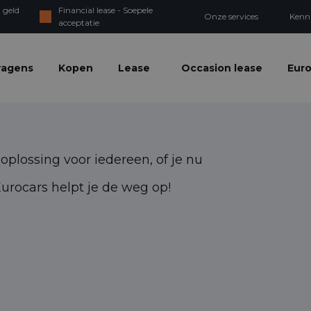
 geld
Financial lease - Soepele
Onze services
Kenn
acceptatie
wagens
Kopen
Lease
Occasion lease
Euro
plossing voor iedereen, of je nu
 Eurocars helpt je de weg op!