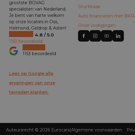
grootste BOVAG
Shortlease
specialisten van Nederland.
Je bent van harte welkom
Auto financieren met BKR
op onze locaties in Oss,
Onze vestigingen
Helmond, Geldrop & Asten!
4.8 / 5.0
1153 beoordeeld
1153 beoordeeld
Lees op Google alle
ervaringen van onze
tevreden klanten.
Auteursrecht © 2026 Eurocars
|
Algemene voorwaarden
Priv