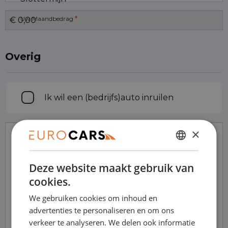
*
Uw Maandbedrag
Overig
Inruilen
Ik wil een (bedrijfs)auto inruilen
×
Opmerkingen
DUTCH
Deze website maakt gebruik van
ENGLISH
cookies.
GERMAN
We gebruiken cookies om inhoud en
FRENCH
advertenties te personaliseren en om ons
verkeer te analyseren. We delen ook informatie