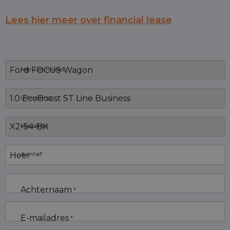
Lees hier meer over financial lease
Merk en model
Uitvoering
Kenteken
Aanhef
Achternaam
*
E-mailadres
*