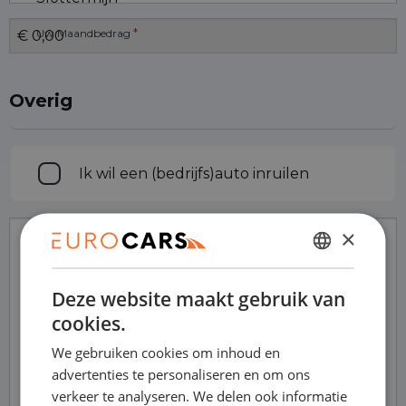
*
Uw Maandbedrag
Overig
Inruilen
Ik wil een (bedrijfs)auto inruilen
×
Opmerkingen
DUTCH
Deze website maakt gebruik van
ENGLISH
cookies.
GERMAN
We gebruiken cookies om inhoud en
FRENCH
advertenties te personaliseren en om ons
verkeer te analyseren. We delen ook informatie