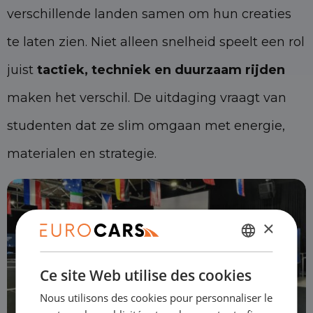
verschillende landen samen om hun creaties
te laten zien. Niet alleen snelheid speelt een rol
juist
tactiek, techniek en duurzaam rijden
maken het verschil. De uitdaging vraagt van
studenten dat ze slim omgaan met energie,
materialen en strategie.
×
NÉERLANDAIS
Ce site Web utilise des cookies
ENGLISH
Nous utilisons des cookies pour personnaliser le
GERMAN