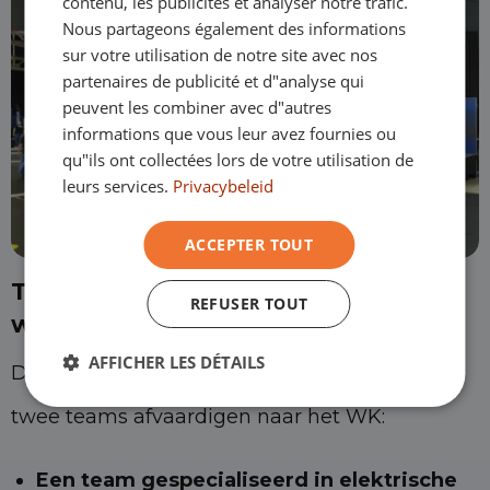
contenu, les publicités et analyser notre trafic.
FRANÇAIS
Nous partageons également des informations
sur votre utilisation de notre site avec nos
partenaires de publicité et d"analyse qui
peuvent les combiner avec d"autres
informations que vous leur avez fournies ou
qu"ils ont collectées lors de votre utilisation de
leurs services.
Privacybeleid
ACCEPTER TOUT
Twee Summa-teams naar het
REFUSER TOUT
wereldtoneel
AFFICHER LES DÉTAILS
Dit jaar mag het Summa College maar liefst
twee teams afvaardigen naar het WK:
Een team gespecialiseerd in elektrische