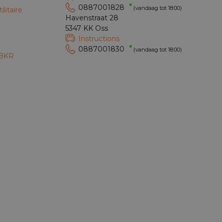
0887001828
(vandaag tot 18:00)
litaire
Havenstraat 28
e
5347 KK Oss
Instructions
0887001830
(vandaag tot 18:00)
 BKR