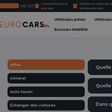
Garantie du prix le
Achetez en ligne, gara
4.8 / 5.0
plus bas
remboursement
Eurocars
Véhicules privés
Véhicule
Eurocars Mobilité
offre
Quelle
Général
Quelle
Auto huren
Dans q
Échanger des voitures