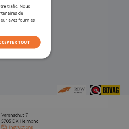
tre trafic. Nous
GERMAN
rtenaires de
FRANÇAIS
leur avez fournies
CCEPTER TOUT
Varenschut 7
5705 DK Helmond
Instructions