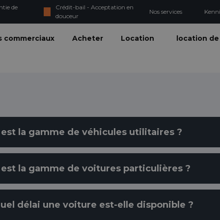
ntie de
Crédit-bail - Acceptation en
Nos services
Kenn
douceur
s commerciaux
Acheter
Location
location de
 est la gamme de véhicules utilitaires ?
 est la gamme de voitures particulières ?
uel délai une voiture est-elle disponible ?