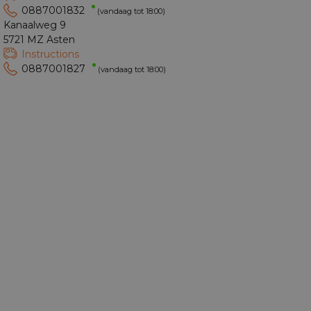
0887001832
(vandaag tot 18:00)
Kanaalweg 9
5721 MZ Asten
Instructions
0887001827
(vandaag tot 18:00)