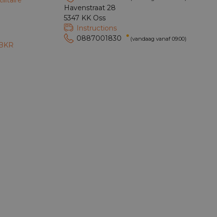
litaire
Havenstraat 28
e
5347 KK Oss
Instructions
0887001830
(vandaag vanaf 09:00)
 BKR