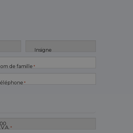
Insigne
om de famille
*
éléphone
*
.V.A.
*