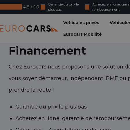
Garantie du prix le
Achetez en ligne, gara
4.8 / 5.0
plus bas
remboursement
Eurocars
Véhicules privés
Véhicule
Eurocars Mobilité
Financement
Chez Eurocars nous proposons une solution de
vous soyez démarreur, indépendant, PME ou par
prendre la route !
Garantie du prix le plus bas
Achetez en ligne, garantie de remboursem