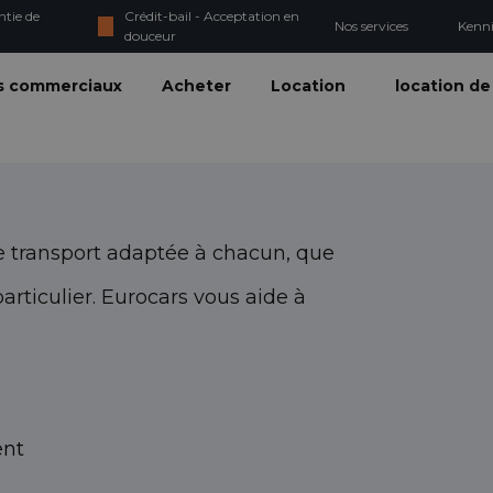
ntie de
Crédit-bail - Acceptation en
Nos services
Kenn
douceur
s commerciaux
Acheter
Location
location de
 transport adaptée à chacun, que
ticulier. Eurocars vous aide à
ent