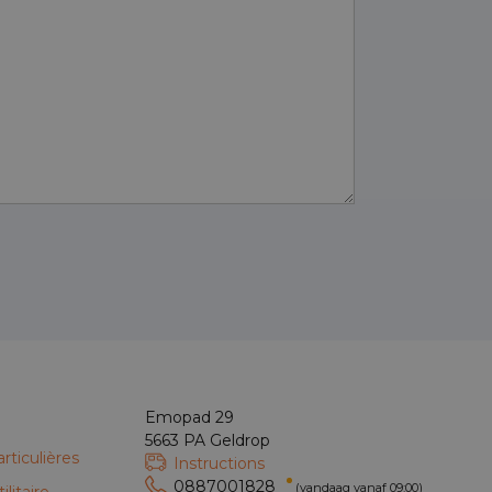
Emopad 29
5663 PA Geldrop
rticulières
Instructions
0887001828
(vandaag vanaf 09:00)