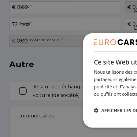
*
Dépôt
M
*
Durée
D
*
Votre montant mensuel
Ce site Web ut
Autre
Nous utilisons des c
partageons également
Échanger
publicité et d"analy
Je souhaite échanger une
ou qu"ils ont collect
voiture (de société)
AFFICHER LES D
commentaires