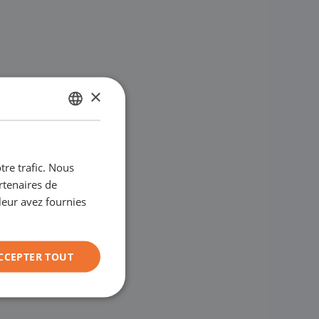
×
NÉERLANDAIS
ENGLISH
tre trafic. Nous
GERMAN
rtenaires de
FRANÇAIS
leur avez fournies
CCEPTER TOUT