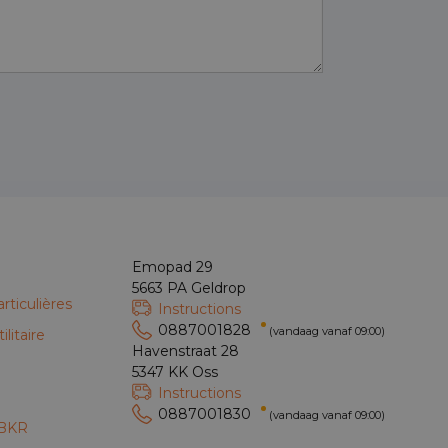
Emopad 29
5663 PA Geldrop
rticulières
Instructions
0887001828
(vandaag vanaf 09:00)
litaire
Havenstraat 28
e
5347 KK Oss
Instructions
0887001830
(vandaag vanaf 09:00)
 BKR