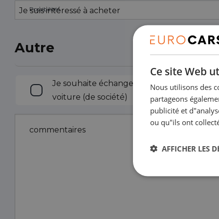
Possibilités
Autre
Ce site Web ut
Échanger
Je souhaite échanger une
Nous utilisons des c
voiture (de société)
partageons également
publicité et d"analy
ou qu"ils ont collect
commentaires
AFFICHER LES D