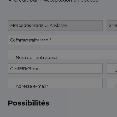
Crédit-bail – Acceptation en douceur
Marque et modèle
P
Privé ou professionnel ?
Nom de l'entreprise
*
Salutation
n
Adresse e-mail
T
*
Possibilités