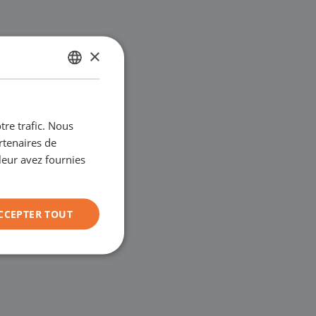
×
NÉERLANDAIS
ENGLISH
tre trafic. Nous
GERMAN
rtenaires de
FRANÇAIS
leur avez fournies
CCEPTER TOUT