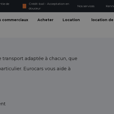
ntie de
Crédit-bail - Acceptation en
Nos services
Kenn
douceur
s commerciaux
Acheter
Location
location de
 transport adaptée à chacun, que
ticulier. Eurocars vous aide à
ent