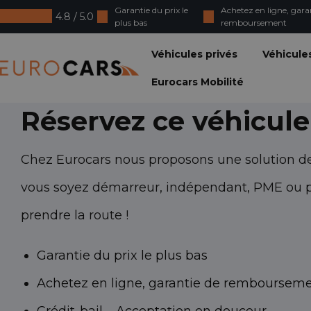
Garantie du prix le
Achetez en ligne, gara
4.8 / 5.0
plus bas
remboursement
Eurocars
Véhicules privés
Véhicule
Eurocars Mobilité
Réservez ce véhicule
Chez Eurocars nous proposons une solution de
vous soyez démarreur, indépendant, PME ou par
prendre la route !
Garantie du prix le plus bas
Achetez en ligne, garantie de remboursem