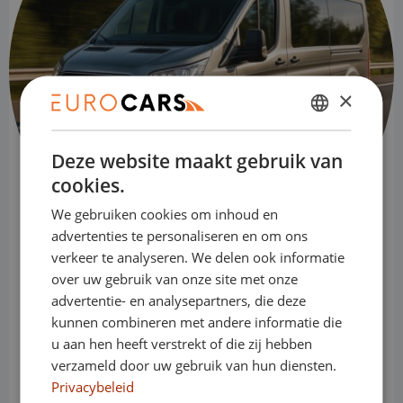
×
DUTCH
Deze website maakt gebruik van
ENGLISH
cookies.
GERMAN
We gebruiken cookies om inhoud en
FRENCH
advertenties te personaliseren en om ons
verkeer te analyseren. We delen ook informatie
over uw gebruik van onze site met onze
Shortlease – Flexibel leasen
advertentie- en analysepartners, die deze
kunnen combineren met andere informatie die
Snel een auto nodig? Met
shortlease
kies
u aan hen heeft verstrekt of die zij hebben
je voor een
verzameld door uw gebruik van hun diensten.
looptijd vanaf 1 maand
, zonder
Privacybeleid
langlopende contracten of BKR-registratie.