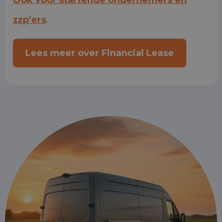
Ook voor startende ondernemers en
zzp’ers
.
Lees meer over Financial Lease