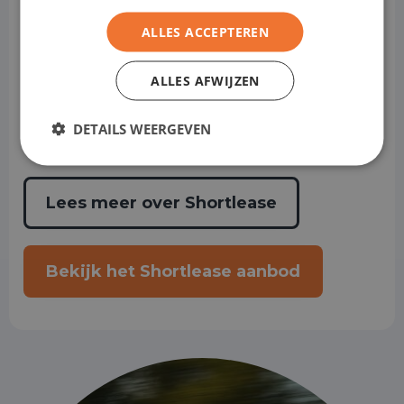
ALLES ACCEPTEREN
Perfect voor tijdelijke projecten,
seizoenswerk of startende ondernemers.
ALLES AFWIJZEN
Ook
shortlease elektrische personen of
DETAILS WEERGEVEN
bedrijfswagens beschikbaar.
Lees meer over Shortlease
Bekijk het Shortlease aanbod