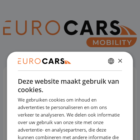
×
DUTCH
Deze website maakt gebruik van
Eurocars Mobility
ENGLISH
cookies.
GERMAN
Eurocas Mobility is ontstaan door het nauw
We gebruiken cookies om inhoud en
FRENCH
advertenties te personaliseren en om ons
samenwerken van de labels: Eurocars, De
verkeer te analyseren. We delen ook informatie
Mobliteit Financier, Shortleaseland,
over uw gebruik van onze site met onze
advertentie- en analysepartners, die deze
Dealerleasing, Bedrijfswagenleasing en
kunnen combineren met andere informatie die