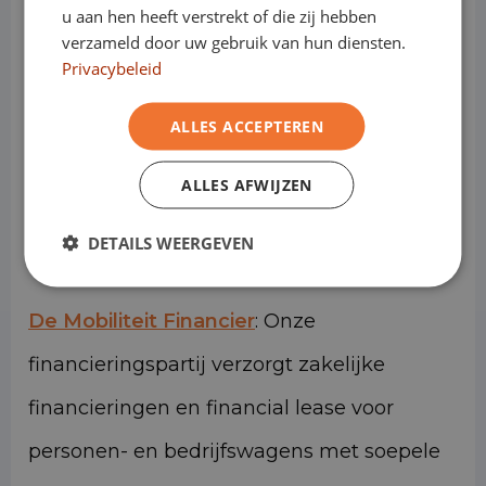
u aan hen heeft verstrekt of die zij hebben
Bedrijfswagen.nl. Elke label heeft zijn eigen
verzameld door uw gebruik van hun diensten.
specialiteiten en samen vormen zij de één
Privacybeleid
krachtig mobiliteitsplatform.
ALLES ACCEPTEREN
Eurocars
: Levert personen- en
ALLES AFWIJZEN
bedrijfswagens direct uit een voorraad van
DETAILS WEERGEVEN
meer dan 1000 voertuigen.
De Mobiliteit Financier
: Onze
financieringspartij verzorgt zakelijke
financieringen en financial lease voor
personen- en bedrijfswagens met soepele