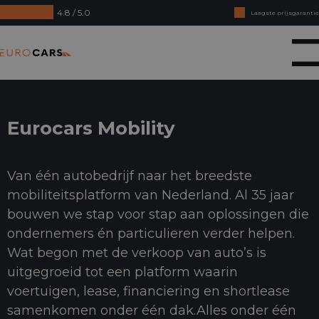
4.8 / 5.0
Laagste prijsgarantie
Online kopen, niet goed geld terug
Eurocars
Financial lease - Soepele acceptatie
Eurocars Mobility
Van één autobedrijf naar het breedste
mobiliteitsplatform van Nederland. Al 35 jaar
bouwen we stap voor stap aan oplossingen die
ondernemers én particulieren verder helpen.
Wat begon met de verkoop van auto’s is
uitgegroeid tot een platform waarin
voertuigen, lease, financiering en shortlease
samenkomen onder één dak.Alles onder één