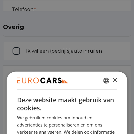
Telefoon
*
Overig
Inruilen
Ik wil een (bedrijfs)auto inruilen
Opmerkingen
×
DUTCH
Deze website maakt gebruik van
ENGLISH
cookies.
GERMAN
We gebruiken cookies om inhoud en
FRENCH
advertenties te personaliseren en om ons
verkeer te analyseren. We delen ook informatie