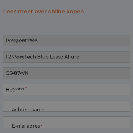
Lees meer over online kopen
Merk en model
Uitvoering
Kenteken
*
Aanhef
Achternaam
*
E-mailadres
*