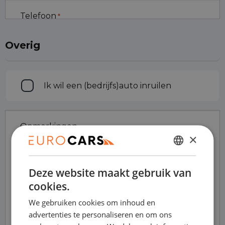
Telefoon
*
Overig
Inruilen
Ik wil een (bedrijfs)auto inruilen
Opmerkingen
×
DUTCH
Deze website maakt gebruik van
ENGLISH
cookies.
GERMAN
We gebruiken cookies om inhoud en
FRENCH
advertenties te personaliseren en om ons