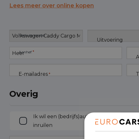
Lees meer over online kopen
Merk en model
Uitvoering
*
Aanhef
A
E-mailadres
T
*
Overig
Inruilen
Ik wil een (bedrijfs)auto
inruilen