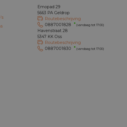
Emopad 29
5663 PA Geldrop
’s
Routebeschrijving
0887001828
(vandaag tot 17:00)
ns
Havenstraat 28
5347 KK Oss
Routebeschrijving
0887001830
(vandaag tot 17:00)