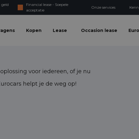
 geld
Financial lease - Soepele
Onze services
Kenn
acceptatie
wagens
Kopen
Lease
Occasion lease
Euro
plossing voor iedereen, of je nu
 Eurocars helpt je de weg op!