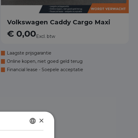
Volkswagen Caddy Cargo Maxi
€ 0,00
Excl. btw
Laagste prijsgarantie
Online kopen, niet goed geld terug
Financial lease - Soepele acceptatie
×
DUTCH