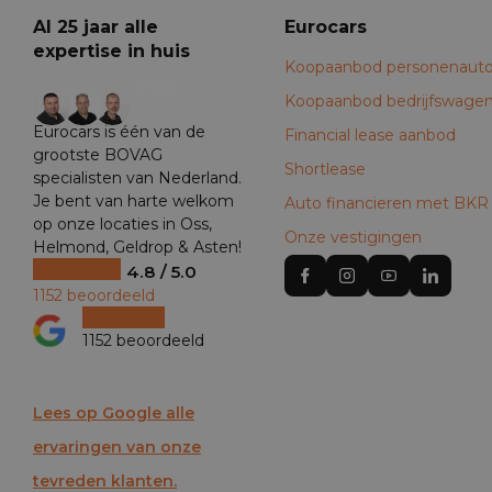
Al 25 jaar alle
Eurocars
expertise in huis
Koopaanbod personenauto
+29
Koopaanbod bedrijfswage
Eurocars is één van de
Financial lease aanbod
grootste BOVAG
Shortlease
specialisten van Nederland.
Je bent van harte welkom
Auto financieren met BKR
op onze locaties in Oss,
Onze vestigingen
Helmond, Geldrop & Asten!
4.8 / 5.0
1152 beoordeeld
1152 beoordeeld
Lees op Google alle
ervaringen van onze
tevreden klanten.