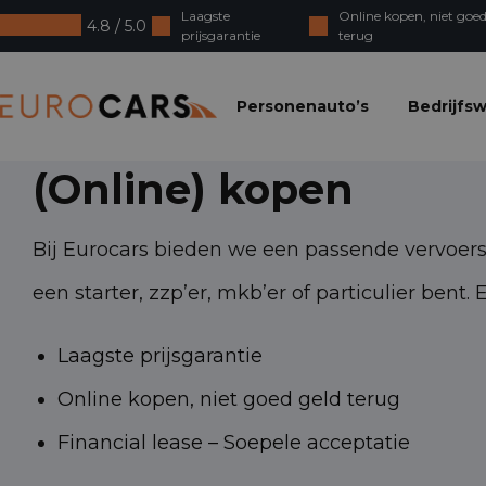
Laagste
Online kopen, niet goed
4.8 / 5.0
prijsgarantie
terug
Eurocars
Personenauto’s
Bedrijfs
(Online) kopen
Bij Eurocars bieden we een passende vervoerso
een starter, zzp’er, mkb’er of particulier bent.
Laagste prijsgarantie
Online kopen, niet goed geld terug
Financial lease – Soepele acceptatie