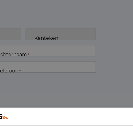
Kenteken
chternaam
*
elefoon
*