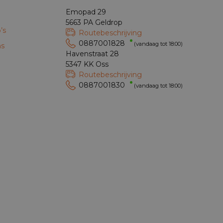
Emopad 29
5663 PA Geldrop
’s
Routebeschrijving
0887001828
(vandaag tot 18:00)
ns
Havenstraat 28
5347 KK Oss
Routebeschrijving
0887001830
(vandaag tot 18:00)