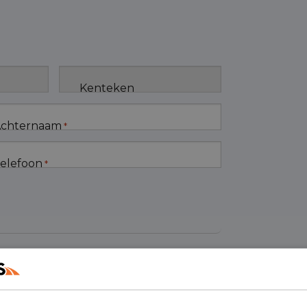
Kenteken
chternaam
*
elefoon
*