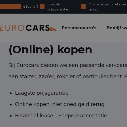
Laagste
Online kopen, niet goed
4.8 / 5.0
prijsgarantie
terug
Eurocars
Personenauto’s
Bedrijfs
(Online) kopen
Bij Eurocars bieden we een passende vervoerso
een starter, zzp’er, mkb’er of particulier bent.
Laagste prijsgarantie
Online kopen, niet goed geld terug
Financial lease – Soepele acceptatie