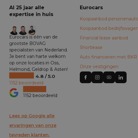
Al 25 jaar alle
Eurocars
expertise in huis
Koopaanbod personenauto
+29
Koopaanbod bedrijfswage
Eurocars is één van de
Financial lease aanbod
grootste BOVAG
Shortlease
specialisten van Nederland.
Je bent van harte welkom
Auto financieren met BKR
op onze locaties in Oss,
Onze vestigingen
Helmond, Geldrop & Asten!
4.8 / 5.0
1152 beoordeeld
1152 beoordeeld
Lees op Google alle
ervaringen van onze
tevreden klanten.