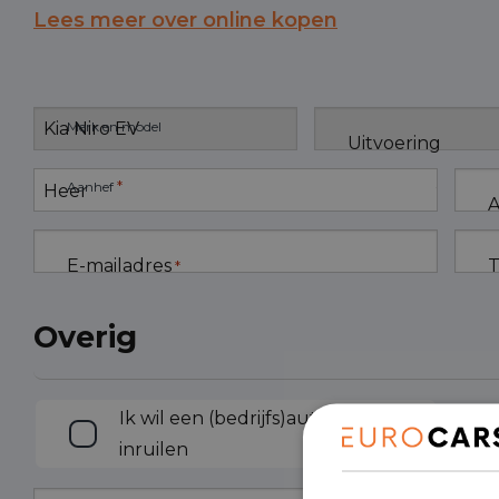
Lees meer over online kopen
Merk en model
Uitvoering
*
Aanhef
A
E-mailadres
T
*
Overig
Inruilen
Ik wil een (bedrijfs)auto
inruilen