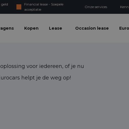
 geld
Financial lease - Soepele
Onze services
Kenn
acceptatie
wagens
Kopen
Lease
Occasion lease
Euro
plossing voor iedereen, of je nu
 Eurocars helpt je de weg op!