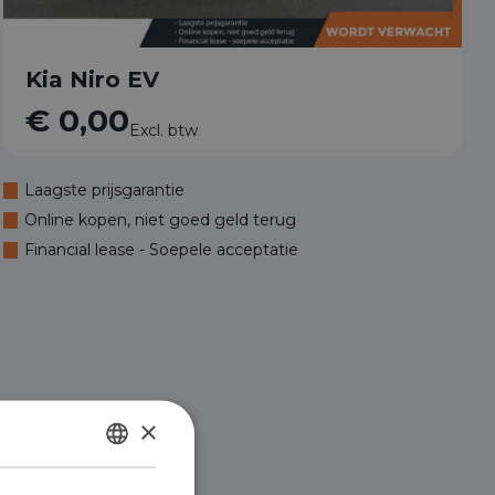
Kia Niro EV
€ 0,00
Excl. btw
Laagste prijsgarantie
Online kopen, niet goed geld terug
Financial lease - Soepele acceptatie
×
DUTCH