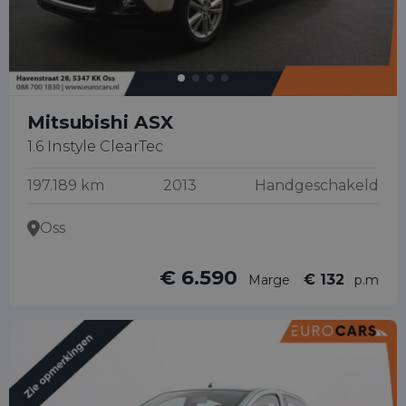
Mitsubishi ASX
1.6 Instyle ClearTec
197.189 km
2013
Handgeschakeld
Oss
€ 6.590
€ 132
Marge
p.m