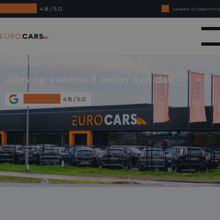
4.8 / 5.0
Laagste prijsgarantie
Online kopen, niet goed geld terug
Eurocars
Financial lease - Soepele acceptatie
Eurocars Oss
Alles op voorraad onder één dak
4.8 / 5.0