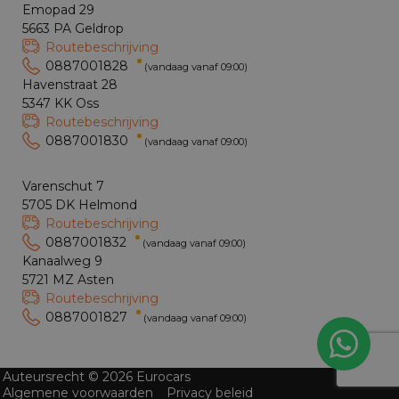
Emopad 29
5663 PA Geldrop
Routebeschrijving
0887001828
(vandaag vanaf 09:00)
Havenstraat 28
5347 KK Oss
Routebeschrijving
0887001830
(vandaag vanaf 09:00)
Varenschut 7
5705 DK Helmond
Routebeschrijving
0887001832
(vandaag vanaf 09:00)
Kanaalweg 9
5721 MZ Asten
Routebeschrijving
0887001827
(vandaag vanaf 09:00)
Auteursrecht © 2026 Eurocars
Algemene voorwaarden
Privacy beleid