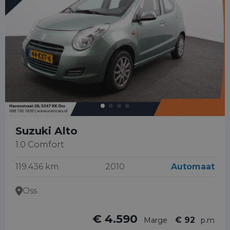
Suzuki Alto
1.0 Comfort
119.436 km
2010
Automaat
Oss
€ 4.590
€ 92
Marge
p.m