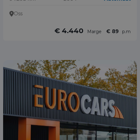
Oss
€ 4.440
€ 89
Marge
p.m