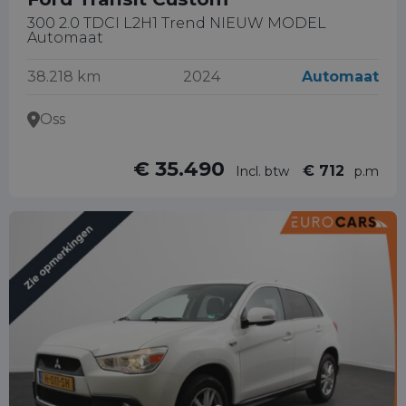
300 2.0 TDCI L2H1 Trend NIEUW MODEL
Automaat
38.218 km
2024
Automaat
Oss
€ 35.490
€ 712
Incl. btw
p.m