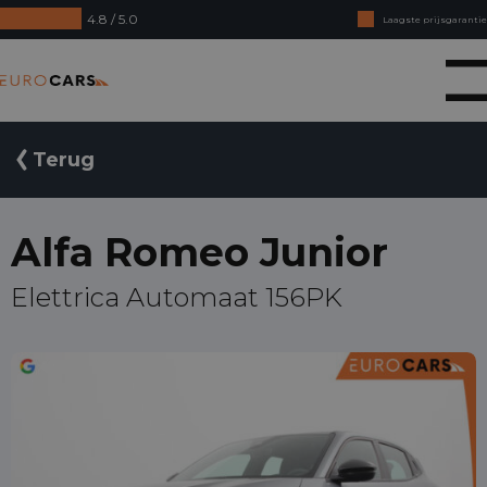
4.8 / 5.0
Laagste prijsgarantie
Online kopen, niet goed geld terug
Eurocars
Financial lease - Soepele acceptatie
Terug
Alfa Romeo Junior
Elettrica Automaat 156PK