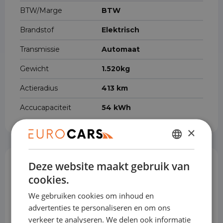
BTW/Marge
BTW
Brandstof
Elektrisch
Transmissie
Automaat
Gewicht
1.520kg
Actieradius
413 km
Accucapaciteit
54 kWh
×
DUTCH
Deze website maakt gebruik van
ENGLISH
Opties & Toebehoren
(37)
cookies.
GERMAN
We gebruiken cookies om inhoud en
FRENCH
advertenties te personaliseren en om ons
Achterbank in delen neerklapbaar
verkeer te analyseren. We delen ook informatie