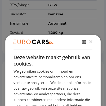
BTW/Marge
BTW
Brandstof
Benzine
Transmissie
Automaat
Gewicht
1.200 kg
×
Cilinderinhoud
999 cm³
DUTCH
Deze website maakt gebruik van
ENGLISH
cookies.
GERMAN
Opties & Toebehoren
We gebruiken cookies om inhoud en
(59)
FRENCH
advertenties te personaliseren en om ons
verkeer te analyseren. We delen ook informatie
over uw gebruik van onze site met onze
Achterbank in delen neerklapbaar
advertentie- en analysepartners, die deze
kunnen combineren met andere informatie die
u aan hen heeft verstrekt of die zij hebben