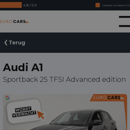
4.8 / 5.0
Laagste prijsgarantie
Online kopen, niet goed geld terug
Eurocars
Financial lease - Soepele acceptatie
Terug
Audi A1
Sportback 25 TFSI Advanced edition