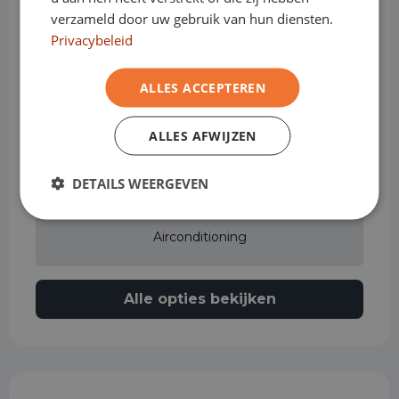
verzameld door uw gebruik van hun diensten.
Actieve rijstrookassistent
Privacybeleid
ALLES ACCEPTEREN
Airbag bestuurder
ALLES AFWIJZEN
Airbag passagier
DETAILS WEERGEVEN
Airconditioning
Alle opties bekijken