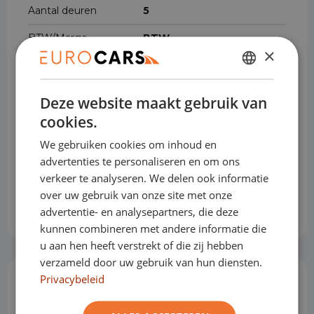
Aantal deuren
5
BTW/Marge
BTW
×
Brandstof
Benzine
DUTCH
Transmissie
Automaat
Deze website maakt gebruik van
ENGLISH
cookies.
Gewicht
1.510 kg
GERMAN
We gebruiken cookies om inhoud en
Max. trekgewicht
1.500 kg
FRENCH
advertenties te personaliseren en om ons
Cilinderinhoud
1.984 cm³
verkeer te analyseren. We delen ook informatie
over uw gebruik van onze site met onze
Voertuigbreedte
185 cm
advertentie- en analysepartners, die deze
kunnen combineren met andere informatie die
u aan hen heeft verstrekt of die zij hebben
verzameld door uw gebruik van hun diensten.
Privacybeleid
Opties & Toebehoren
(67)