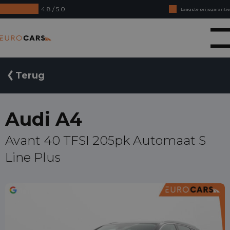
4.8 / 5.0
Laagste prijsgarantie
Online kopen, niet goed geld terug
Eurocars
Financial lease - Soepele acceptatie
Terug
Audi A4
Avant 40 TFSI 205pk Automaat S
Line Plus