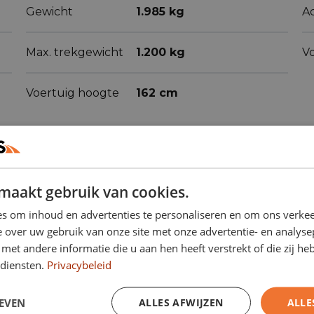
Gewicht
1.985 kg
Ac
Max. trekgewicht
1.200 kg
V
Voertuig hoogte
162 cm
maakt gebruik van cookies.
s om inhoud en advertenties te personaliseren en om ons verkee
ren
 over uw gebruik van onze site met onze advertentie- en analyse
(81)
et andere informatie die u aan hen heeft verstrekt of die zij h
diensten.
Privacybeleid
Adaptief
EVEN
ALLES AFWIJZEN
ALLE
g
Achterspoiler
schokdempingssyste