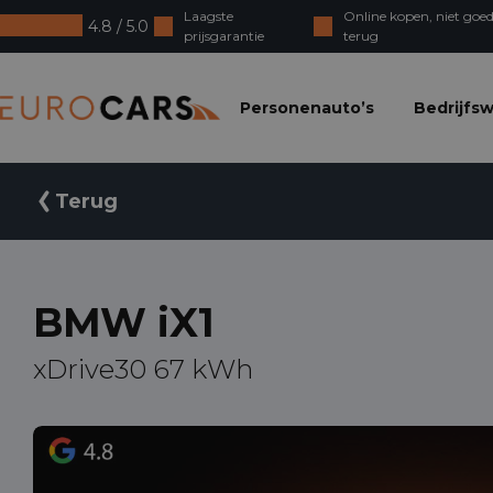
Laagste
Online kopen, niet goed
4.8 / 5.0
prijsgarantie
terug
Eurocars
Personenauto’s
Bedrijfs
Terug
BMW iX1
xDrive30 67 kWh