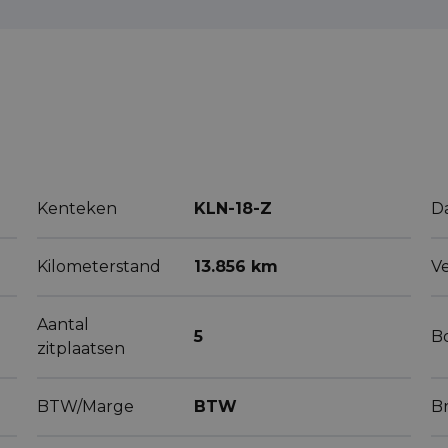
Kenteken
KLN-18-Z
D
Kilometerstand
13.856 km
V
Aantal
5
B
zitplaatsen
BTW/Marge
BTW
B