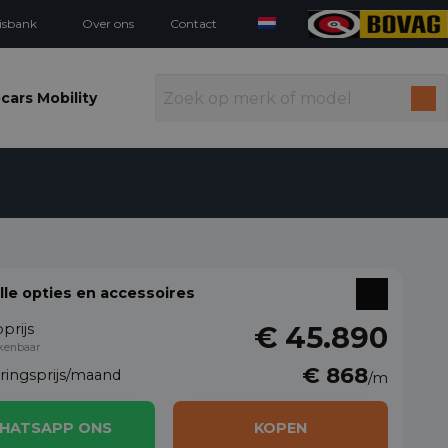
isbank
Over ons
Contact
cars Mobility
alle opties en accessoires
prijs
€ 45.890
kenbaar
€ 868
eringsprijs/maand
/m
HATSAPP ONS
KOPEN