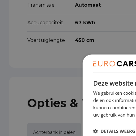
Transmissie
Automaat
Accucapaciteit
67 kWh
Voertuiglengte
450 cm
Deze website 
We gebruiken cookie
Opties & Toebeho
delen ook informatie
kunnen combineren m
uw gebruik van hun 
DETAILS WEERG
Achterbank in delen
Achterruitverwarmin