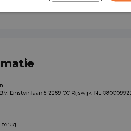
em
rmatie
n
 B.V. Einsteinlaan 5 2289 CC Rijswijk, NL 080
d terug