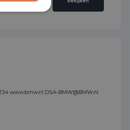
bekijken
bochtenverlichting
00992234 www.bmw.nl DSA-BMW@BMW.nl