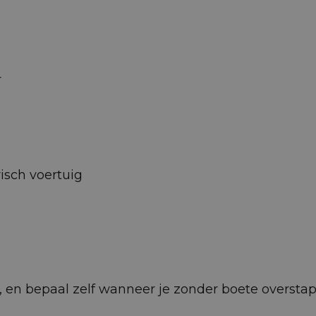
r
isch voertuig
 af, en bepaal zelf wanneer je zonder boete oversta