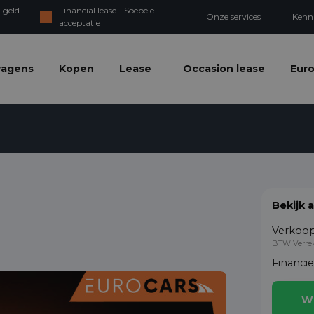
 geld
Financial lease - Soepele
Onze services
Kenn
acceptatie
wagens
Kopen
Lease
Occasion lease
Euro
Bekijk 
Verkoop
BTW Verre
Financi
W