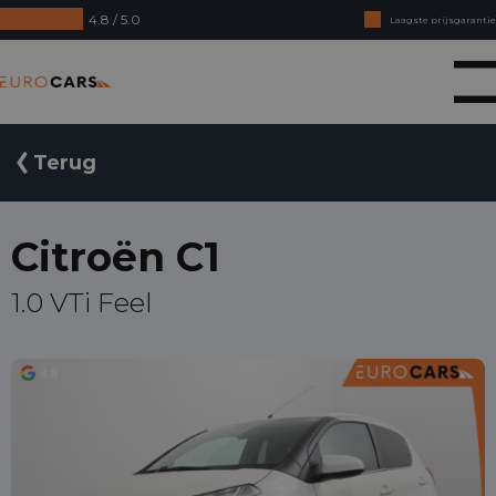
4.8 / 5.0
Laagste prijsgarantie
Online kopen, niet goed geld terug
Eurocars
Financial lease - Soepele acceptatie
Terug
Citroën C1
1.0 VTi Feel