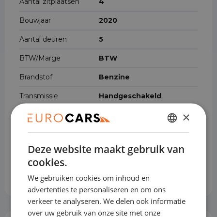
Aantal zitplaatsen
4
Bouwjaar
2020
Aantal deuren
5
BTW/Marge
BTW
Brandstof
Benzine
Transmissie
Handgeschakeld
×
Gewicht
815 kg
Cilinderinhoud
998 cm³
DUTCH
Deze website maakt gebruik van
ENGLISH
Voertuigbreedte
162 cm
cookies.
GERMAN
Voertuiglengte
347 cm
We gebruiken cookies om inhoud en
FRENCH
advertenties te personaliseren en om ons
verkeer te analyseren. We delen ook informatie
over uw gebruik van onze site met onze