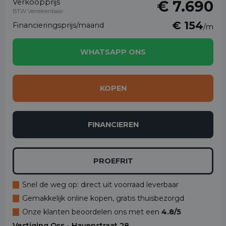
Verkoopprijs
€ 7.690
BTW Verrekenbaar
€ 154
Financieringsprijs/maand
/m
WHATSAPP ONS
KOPEN
FINANCIEREN
PROEFRIT
Snel de weg op: direct uit voorraad leverbaar
Gemakkelijk online kopen, gratis thuisbezorgd
Onze klanten beoordelen ons met een
4.8/5
Vestiging Oss - Havenstraat 28