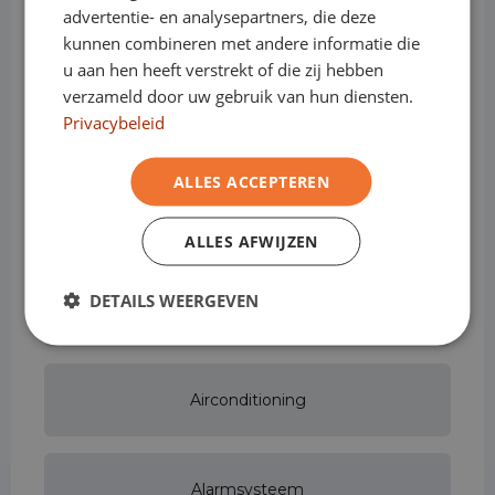
advertentie- en analysepartners, die deze
Opties & Toebehoren
(35)
kunnen combineren met andere informatie die
u aan hen heeft verstrekt of die zij hebben
verzameld door uw gebruik van hun diensten.
Privacybeleid
Achterbank in delen neerklapbaar
ALLES ACCEPTEREN
Airbag bestuurder
ALLES AFWIJZEN
DETAILS WEERGEVEN
Airbag passagier
Airconditioning
Alarmsysteem