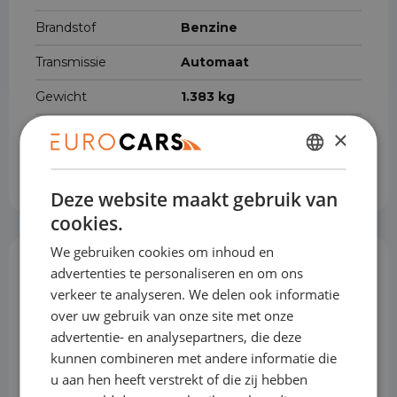
Brandstof
Benzine
Transmissie
Automaat
Gewicht
1.383 kg
Accucapaciteit
1 kWh
×
Cilinderinhoud
1.199 cm³
DUTCH
Deze website maakt gebruik van
ENGLISH
cookies.
GERMAN
We gebruiken cookies om inhoud en
FRENCH
advertenties te personaliseren en om ons
Opties & Toebehoren
(74)
verkeer te analyseren. We delen ook informatie
over uw gebruik van onze site met onze
advertentie- en analysepartners, die deze
Achterbank in delen neerklapbaar
kunnen combineren met andere informatie die
u aan hen heeft verstrekt of die zij hebben