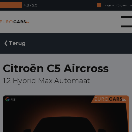
4.8 / 5.0
Laagste prijsgarantie
Online kopen, niet goed geld terug
Eurocars
Financial lease - Soepele acceptatie
Terug
Citroën C5 Aircross
1.2 Hybrid Max Automaat