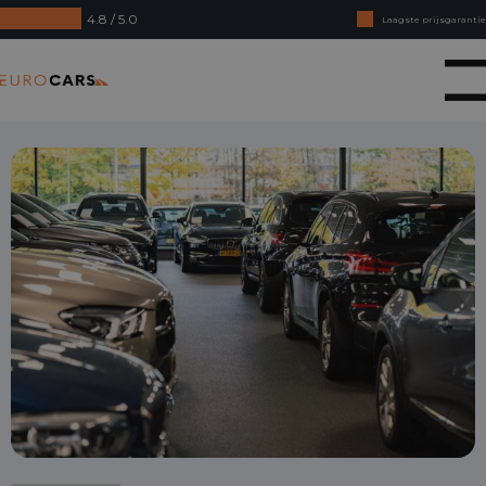
4.8 / 5.0
Laagste prijsgarantie
Online kopen, niet goed geld terug
Eurocars
Financial lease - Soepele acceptatie