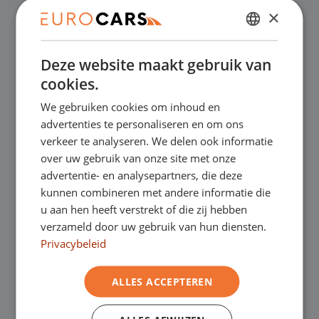
×
✔
Online kopen, niet goed geld terug
DUTCH
Deze website maakt gebruik van
ENGLISH
✔
Financial lease – Soepele acceptatie
cookies.
GERMAN
We gebruiken cookies om inhoud en
FRENCH
✔
Gratis thuisbezorgd bij online aankoop
advertenties te personaliseren en om ons
verkeer te analyseren. We delen ook informatie
over uw gebruik van onze site met onze
Onze showrooms
advertentie- en analysepartners, die deze
kunnen combineren met andere informatie die
Je bent van harte welkom in een van onze
u aan hen heeft verstrekt of die zij hebben
verzameld door uw gebruik van hun diensten.
showrooms om de occasions te bekijken –
Privacybeleid
en natuurlijk voor een lekkere kop koffie!
Je
ALLES ACCEPTEREN
kunt in Asten terecht voor onze