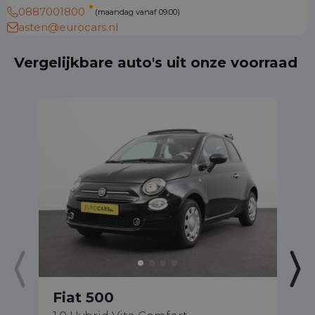
0887001800
(maandag vanaf 09:00)
asten@eurocars.nl
Vergelijkbare auto's uit onze voorraad
Fiat 500
F