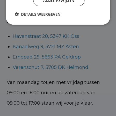
bedrijfswagens en in Oss, Geldrop en
ALLES AFWIJZEN
Helmond voor zowel personenauto’s als
DETAILS WEERGEVEN
bedrijfswagens.
Havenstraat 28, 5347 KK Oss
Kanaalweg 9, 5721 MZ Asten
Emopad 29, 5663 PA Geldrop
Varenschut 7, 5705 DK Helmond
Van maandag tot en met vrijdag tussen
09:00 en 18:00 uur en op zaterdag van
09:00 tot 17:00 staan wij voor je klaar.