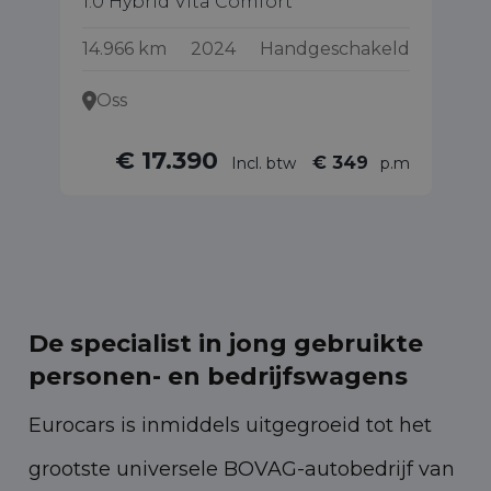
1.0 Hybrid Vita Comfort
1.
14.966 km
2024
Handgeschakeld
98
Oss
€ 17.390
€ 349
Incl. btw
p.m
De specialist in jong gebruikte
personen- en bedrijfswagens
Eurocars is inmiddels uitgegroeid tot het
grootste universele BOVAG-autobedrijf van