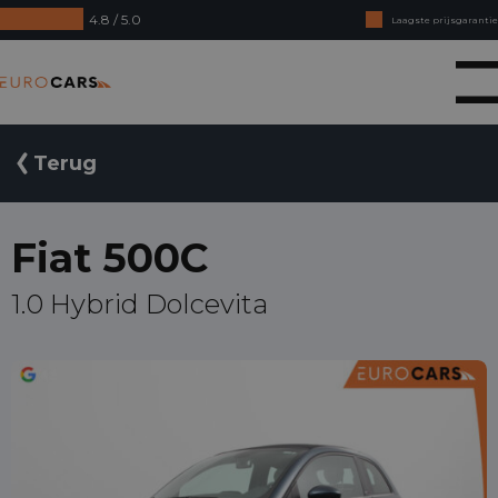
4.8 / 5.0
Laagste prijsgarantie
Online kopen, niet goed geld terug
Eurocars
Financial lease - Soepele acceptatie
Terug
Fiat 500C
1.0 Hybrid Dolcevita