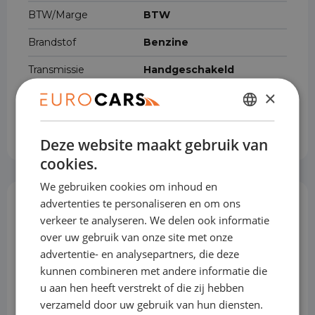
BTW/Marge
BTW
Brandstof
Benzine
Transmissie
Handgeschakeld
×
Gewicht
976 kg
DUTCH
Cilinderinhoud
999 cm³
Deze website maakt gebruik van
ENGLISH
cookies.
GERMAN
We gebruiken cookies om inhoud en
FRENCH
advertenties te personaliseren en om ons
Opties & Toebehoren
(47)
verkeer te analyseren. We delen ook informatie
over uw gebruik van onze site met onze
advertentie- en analysepartners, die deze
kunnen combineren met andere informatie die
Achterbank in delen neerklapbaar
u aan hen heeft verstrekt of die zij hebben
verzameld door uw gebruik van hun diensten.