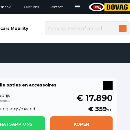
isbank
Over ons
Contact
cars Mobility
alle opties en accessoires
prijs
€ 17.890
kenbaar
€ 359
eringsprijs/maand
/m
HATSAPP ONS
KOPEN