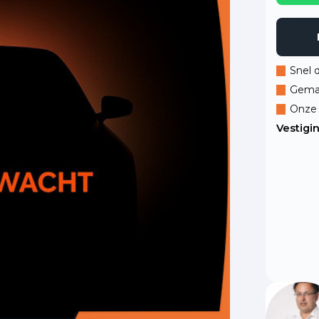
Snel 
Gemak
Onze 
Vestigi