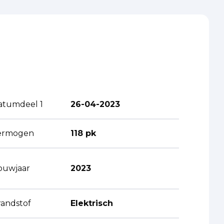
atumdeel 1
26-04-2023
ermogen
118 pk
ouwjaar
2023
randstof
Elektrisch