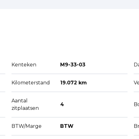
Kenteken
M9-33-03
D
Kilometerstand
19.072 km
V
Aantal
4
B
zitplaatsen
BTW/Marge
BTW
B