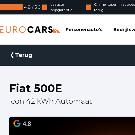
Laagste
Online kopen, niet goed
4.8 / 5.0
prijsgarantie
terug
Eurocars
Personenauto’s
Bedrijfs
Terug
Fiat 500E
Icon 42 kWh Automaat