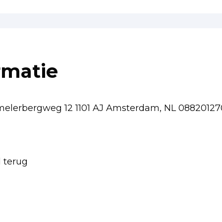
rmatie
Lemelerbergweg 12 1101 AJ Amsterdam, NL 088201270
d terug