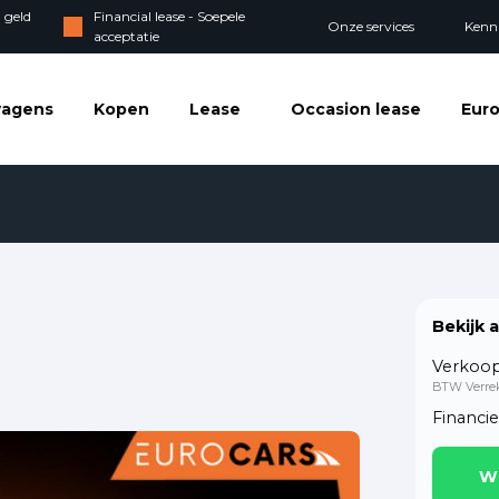
 geld
Financial lease - Soepele
Onze services
Kenn
acceptatie
wagens
Kopen
Lease
Occasion lease
Euro
Bekijk 
Verkoop
BTW Verre
Financi
W