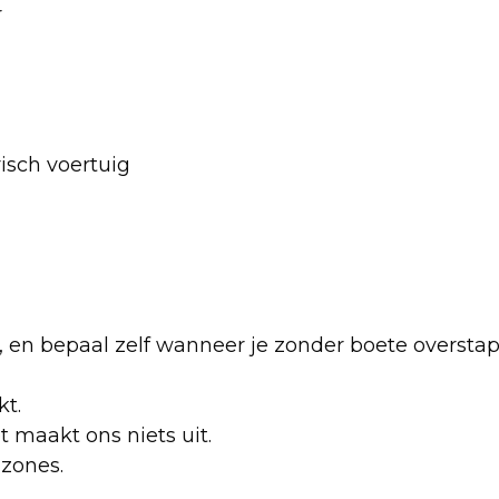
r
isch voertuig
 af, en bepaal zelf wanneer je zonder boete oversta
kt.
et maakt ons niets uit.
uzones.