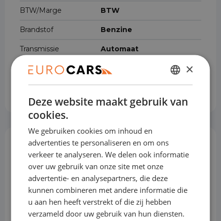
BTW/Marge
BTW
Brandstof
Benzine
Transmissie
Automaat
×
Gewicht
1.255 kg
DUTCH
Cilinderinhoud
1.199 cm³
Deze website maakt gebruik van
ENGLISH
cookies.
GERMAN
We gebruiken cookies om inhoud en
FRENCH
advertenties te personaliseren en om ons
Opties & Toebehoren
(57)
verkeer te analyseren. We delen ook informatie
over uw gebruik van onze site met onze
advertentie- en analysepartners, die deze
kunnen combineren met andere informatie die
Achterbank in delen neerklapbaar
u aan hen heeft verstrekt of die zij hebben
verzameld door uw gebruik van hun diensten.