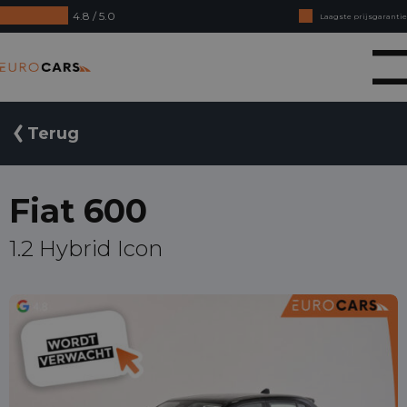
4.8 / 5.0
Laagste prijsgarantie
Online kopen, niet goed geld terug
Eurocars
Financial lease - Soepele acceptatie
Terug
Fiat 600
1.2 Hybrid Icon