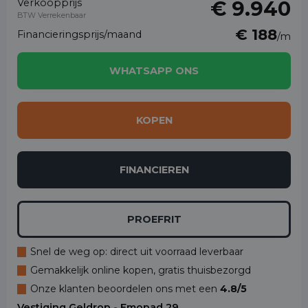
Verkoopprijs
€ 9.940
BTW Verrekenbaar
€ 188
Financieringsprijs/maand
/m
WHATSAPP ONS
KOPEN
FINANCIEREN
PROEFRIT
Snel de weg op: direct uit voorraad leverbaar
Gemakkelijk online kopen, gratis thuisbezorgd
Onze klanten beoordelen ons met een
4.8/5
Vestiging Geldrop - Emopad 29