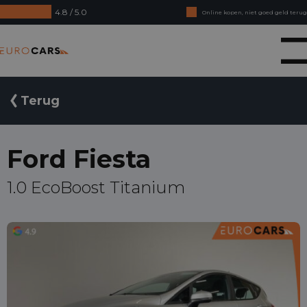
4.8 / 5.0
Online kopen, niet goed geld terug
Financial lease - Soepele acceptatie
Eurocars
Terug
Ford Fiesta
1.0 EcoBoost Titanium