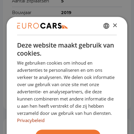
Aantal zitplaatsen
5
Bouwjaar
2019
×
Aantal deuren
5
DUTCH
BTW/Marge
BTW
Deze website maakt gebruik van
ENGLISH
Brandstof
Benzine
cookies.
GERMAN
Transmissie
Automaat
We gebruiken cookies om inhoud en
FRENCH
advertenties te personaliseren en om ons
Gewicht
1,143 kg
verkeer te analyseren. We delen ook informatie
Max. trekgewicht
1.000kg
over uw gebruik van onze site met onze
advertentie- en analysepartners, die deze
Cilinderinhoud
998 cm³
kunnen combineren met andere informatie die
u aan hen heeft verstrekt of die zij hebben
verzameld door uw gebruik van hun diensten.
Privacybeleid
Opties & Toebehoren
(59)