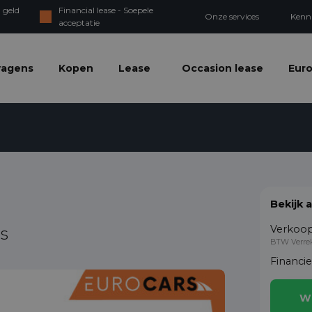
 geld
Financial lease - Soepele
Onze services
Kenn
acceptatie
wagens
Kopen
Lease
Occasion lease
Euro
Bekijk 
Verkoop
ss
BTW Verre
Financi
W