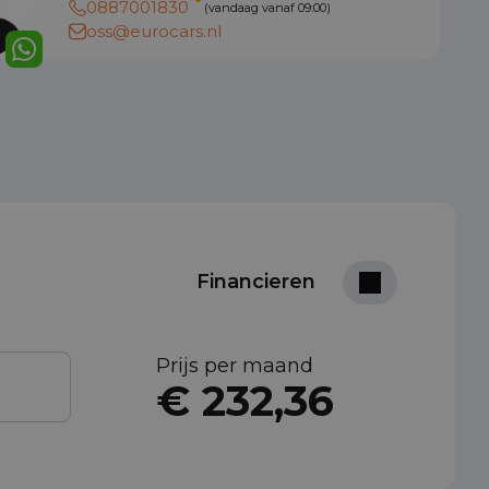
0887001830
(vandaag vanaf 09:00)
oss@eurocars.nl
Financieren
Prijs per maand
€ 232,36