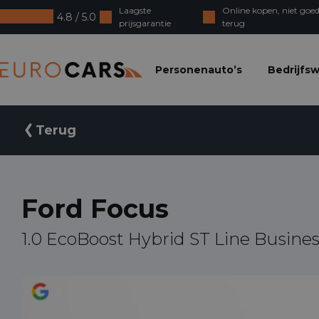
Laagste
Online kopen, niet goed
4.8 / 5.0
prijsgarantie
terug
Eurocars
Personenauto’s
Bedrijfs
Terug
Ford Focus
1.0 EcoBoost Hybrid ST Line Busine