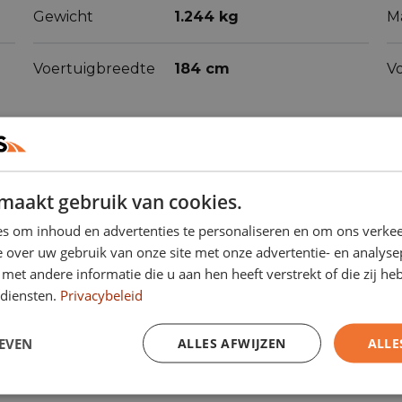
Gewicht
1.244 kg
M
Voertuigbreedte
184 cm
V
maakt gebruik van cookies.
s om inhoud en advertenties te personaliseren en om ons verkee
ren
(73)
 over uw gebruik van onze site met onze advertentie- en analyse
et andere informatie die u aan hen heeft verstrekt of die zij h
diensten.
Privacybeleid
Actieve
EVEN
ALLES AFWIJZEN
ALLE
Airbag bestuurder
rijstrookassistent