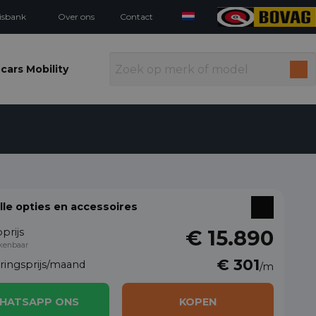
isbank
Over ons
Contact
cars Mobility
alle opties en accessoires
prijs
€ 15.890
kenbaar
€ 301
eringsprijs/maand
/m
HATSAPP ONS
KOPEN