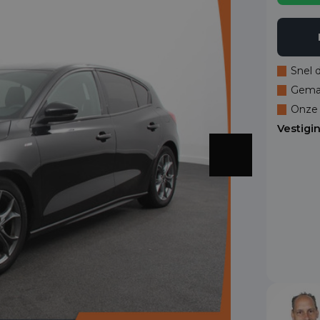
Snel 
Gemak
Onze 
Vestigi