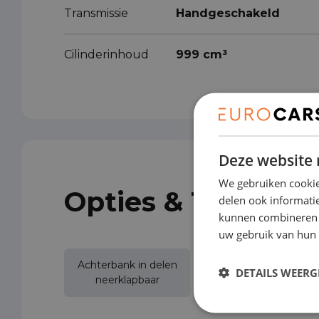
Transmissie
Handgeschakeld
Cilinderinhoud
999 cm³
Deze website 
We gebruiken cookie
Opties & Toebeho
delen ook informatie
kunnen combineren m
uw gebruik van hun 
Achterbank in delen
DETAILS WEERG
Achteruitrijcamera
neerklapbaar