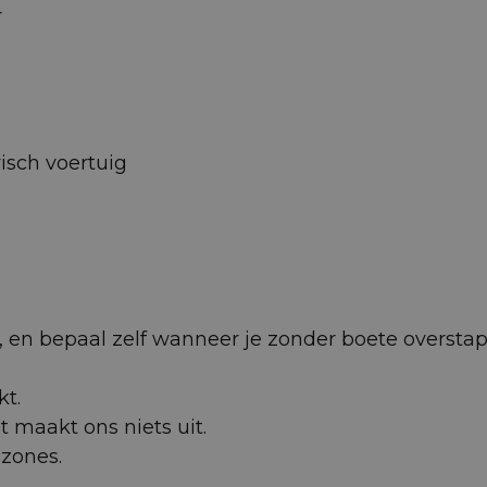
r
isch voertuig
 af, en bepaal zelf wanneer je zonder boete oversta
kt.
et maakt ons niets uit.
uzones.