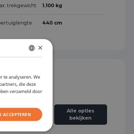
ax. trekgewicht
1.100 kg
oertuiglengte
440 cm
×
DUTCH
ENGLISH
r te analyseren. We
GERMAN
partners, die deze
FRENCH
ebben verzameld door
Alle opties
S ACCEPTEREN
Airbag passagier
bekijken