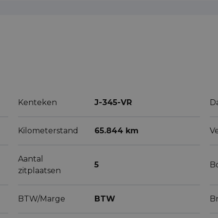
Kenteken
J-345-VR
D
Kilometerstand
65.844 km
V
Aantal
5
B
zitplaatsen
BTW/Marge
BTW
B