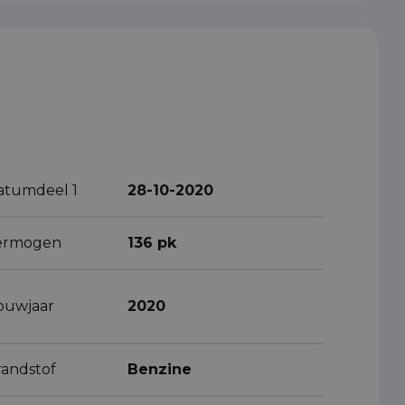
atumdeel 1
28-10-2020
ermogen
136 pk
ouwjaar
2020
randstof
Benzine