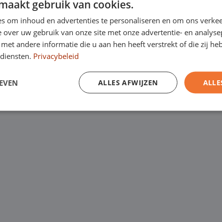
maakt gebruik van cookies.
Kanaalweg 9, 5721
een
laagste
s om inhoud en advertenties te personaliseren en om ons verkee
Emopad 29, 5663 P
garantie. Eurocars
 over uw gebruik van onze site met onze advertentie- en analyse
et andere informatie die u aan hen heeft verstrekt of die zij h
Varenschut 7, 570
rijfswagens op
diensten.
Privacybeleid
Van maandag tot en me
EVEN
ALLES AFWIJZEN
ALLE
zaterdag van 09:00 tot