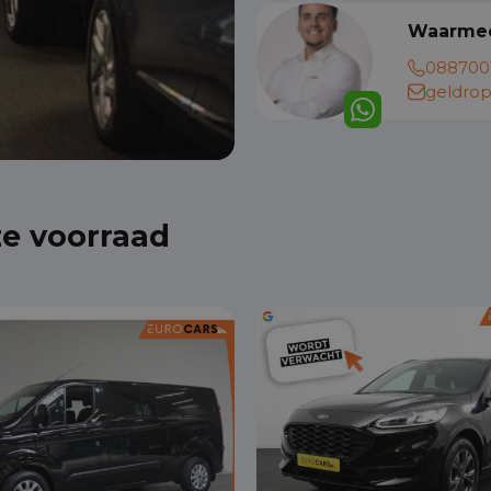
Waarmee
088700
geldrop
ze voorraad