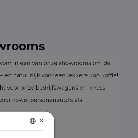
wrooms
elkom in een van onze showrooms om de
– en natuurlijk voor een lekkere kop koffie!
cht voor onze bedrijfswagens en in Oss,
oor zowel personenauto’s als
×
47 KK Oss
DUTCH