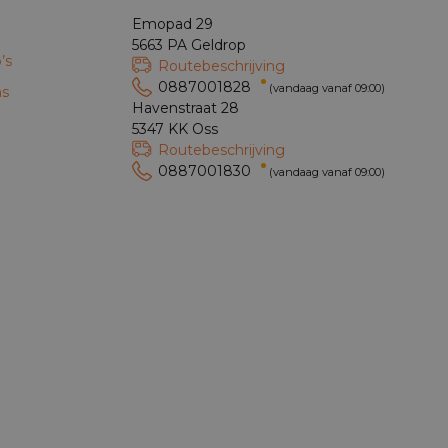
Emopad 29
5663 PA Geldrop
’s
Routebeschrijving
0887001828
(vandaag vanaf 09:00)
ns
Havenstraat 28
5347 KK Oss
Routebeschrijving
0887001830
(vandaag vanaf 09:00)