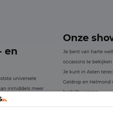
Onze sho
- en
Je bent van harte w
occasions te bekijken 
Je kunt in Asten tere
ootste universele
Geldrop en Helmond v
aan inmiddels meer
bedrijfswagens.
 ambities. Met onze
Havenstraat 28, 53
n- en bedrijfswagens