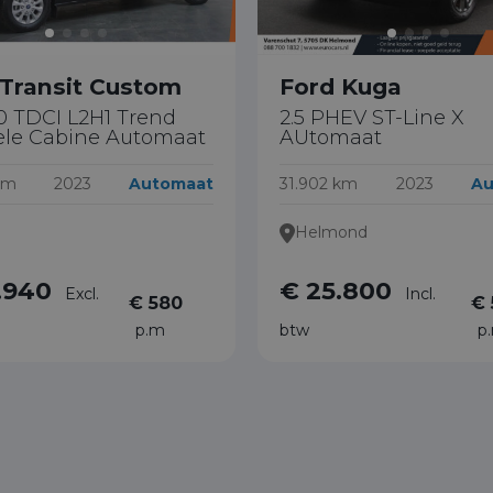
 Transit Custom
Ford Kuga
0 TDCI L2H1 Trend
2.5 PHEV ST-Line X
le Cabine Automaat
AUtomaat
km
2023
Automaat
31.902 km
2023
Au
Helmond
.940
€ 25.800
Excl.
Incl.
€ 580
€ 
p.m
btw
p