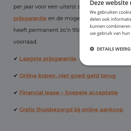
Deze website 
per jaar voor een uiterst scherpe prijs, met 
We gebruiken cookie
prijsgarantie
en de mogelijkheid van BOVAG-
delen ook informatie
kunnen combineren m
heeft permanent zo’n 950 personen- en bed
uw gebruik van hun 
voorraad.
DETAILS WEERG
✔
Laagste prijsgarantie
✔
Online kopen, niet goed geld terug
✔
Financial lease – Soepele acceptatie
✔
Gratis thuisbezorgd bij online aankoop