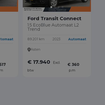
Ford Transit Connect
1.5 EcoBlue Automaat L2
Trend
tomaat
89.201 km
2023
Automaat
Asten
€ 17.940
Excl.
517
€ 360
.m
btw
p.m