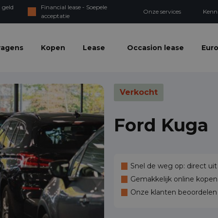
 geld
Financial lease - Soepele
Onze services
Kenn
acceptatie
wagens
Kopen
Lease
Occasion lease
Euro
Verkocht
Ford Kuga
Snel de weg op: direct uit
Gemakkelijk online kopen,
Onze klanten beoordele