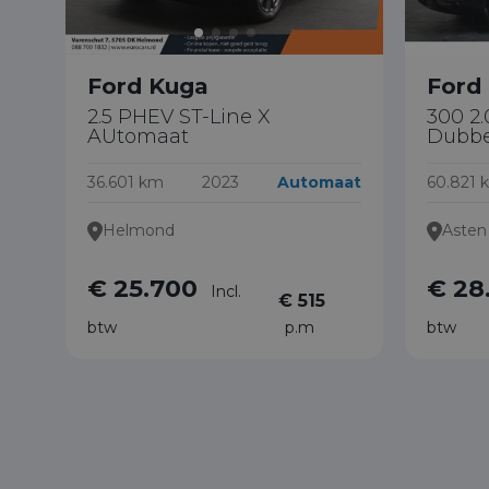
Ford Kuga
Ford
2.5 PHEV ST-Line X
300 2.
AUtomaat
Dubbe
36.601 km
2023
Automaat
60.821 
Helmond
Asten
€ 25.700
€ 28
Incl.
€ 515
btw
p.m
btw