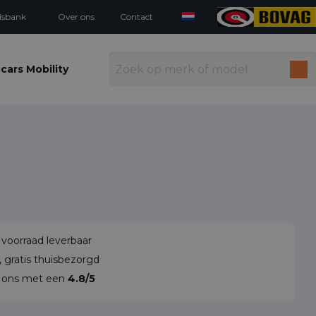
isbank
Over ons
Contact
cars Mobility
 voorraad leverbaar
 gratis thuisbezorgd
n ons met een
4.8/5