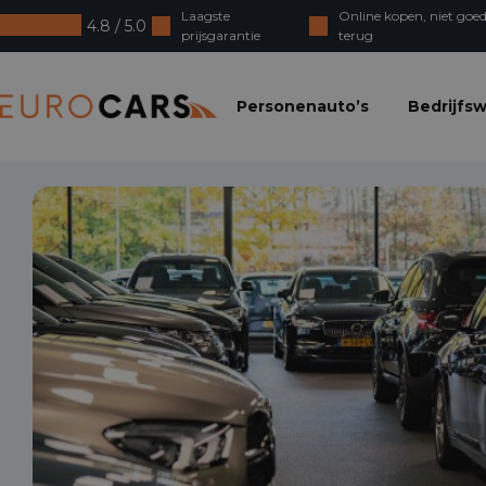
Laagste
Online kopen, niet goed
4.8 / 5.0
prijsgarantie
terug
Eurocars
Personenauto’s
Bedrijfs