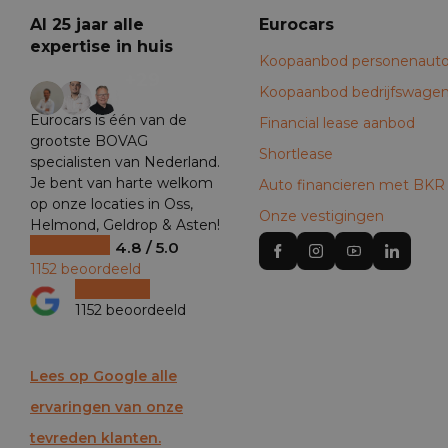
Al 25 jaar alle
Eurocars
expertise in huis
Koopaanbod personenauto
+29
Koopaanbod bedrijfswage
Eurocars is één van de
Financial lease aanbod
grootste BOVAG
Shortlease
specialisten van Nederland.
Je bent van harte welkom
Auto financieren met BKR
op onze locaties in Oss,
Onze vestigingen
Helmond, Geldrop & Asten!
4.8 / 5.0
1152 beoordeeld
1152 beoordeeld
Lees op Google alle
ervaringen van onze
tevreden klanten.