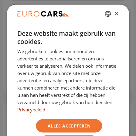
BTW/Marge
BTW
×
Brandstof
Benzine
DUTCH
Transmissie
Handgeschakeld
Deze website maakt gebruik van
ENGLISH
cookies.
Gewicht
1,204 kg
GERMAN
We gebruiken cookies om inhoud en
Max. trekgewicht
1.100 kg
FRENCH
advertenties te personaliseren en om ons
verkeer te analyseren. We delen ook informatie
Cilinderinhoud
999 cm³
over uw gebruik van onze site met onze
Voertuigbreedte
181 cm
advertentie- en analysepartners, die deze
kunnen combineren met andere informatie die
u aan hen heeft verstrekt of die zij hebben
verzameld door uw gebruik van hun diensten.
Privacybeleid
Opties & Toebehoren
(68)
ALLES ACCEPTEREN